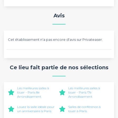
Avis
Cet établissement n'a pas encore d'avis sur Privateaser.
Ce lieu fait partie de nos sélections
Les meilleures salles à
Les meilleures salles à
louer - Paris 8e
louer - Paris 17e
Arrondissement
Arrondissement
Louez la salle idéale pour
Salles de conférence à
un anniversaire à Paris
louer à Paris