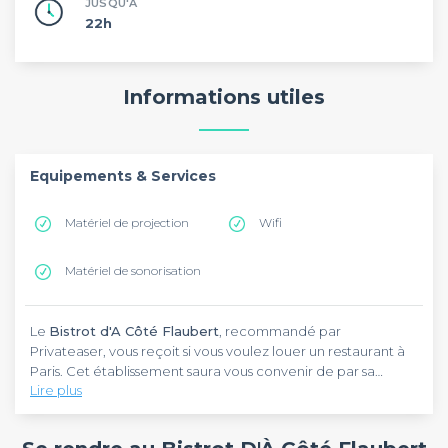
JUSQU'À
22h
Informations utiles
Equipements & Services
Matériel de projection
Wifi
Matériel de sonorisation
Le
Bistrot d'A Côté Flaubert
, recommandé par
Privateaser, vous reçoit si vous voulez louer un restaurant à
Paris. Cet établissement saura vous convenir de par sa
Lire plus
localisation, puisqu'il est situé au 10 rue Gustave Flaubert
dans le 17 ème arrondissement, près du Marché Couvert des
Le
Bistrot d'A Côté Flaubert
met à votre disposition un
Batignolles. Vous prévoyez d'organiser, dans le cadre de
écran d'affichage, un pointeur laser et un chevalet de