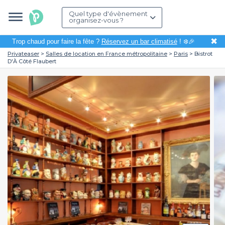
Quel type d'évènement
organisez-vous ?
✖
Trop chaud pour faire la fête ?
Réservez un bar climatisé
! ❄️🎉
Privateaser
Salles de location en France métropolitaine
Paris
Bistrot
D'À Côté Flaubert