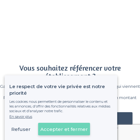
Vous souhaitez référencer votre
établissement ?
Le respect de votre vie privée est notre
Gagnez de nombreux clients parmi le million de visiteurs qui viennent
sur Privateaser chaque mois.
priorité
Pas de commissions et sans engagement, vous payez un montant
Les cookies nous permettent de personnaliser le contenu et
fixe sans risque de voir déraper la facture.
les annonces, d'offrir des fonctionnalités relatives aux médias
sociaux et d'analyser notre trafic.
En savoir plus
Référencer mon établissement
Refuser
Accepter et fermer
Déjà client