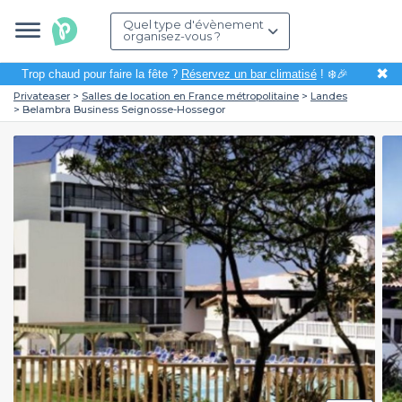
Quel type d'évènement
organisez-vous ?
✖
Trop chaud pour faire la fête ?
Réservez un bar climatisé
! ❄️🎉
Privateaser
Salles de location en France métropolitaine
Landes
Belambra Business Seignosse-Hossegor