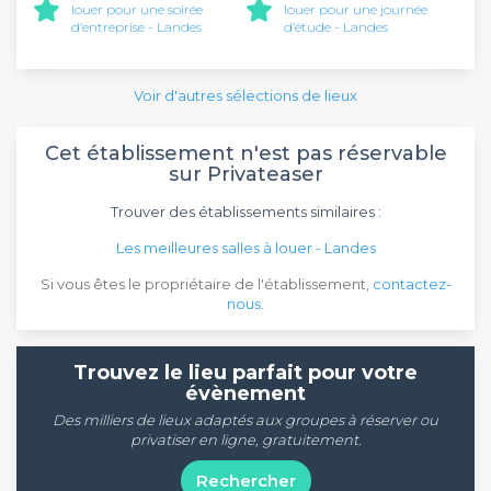
louer pour une soirée
louer pour une journée
d’entreprise - Landes
d’étude - Landes
Voir d'autres sélections de lieux
Cet établissement n'est pas réservable
sur Privateaser
Trouver des établissements similaires :
Les meilleures salles à louer - Landes
Si vous êtes le propriétaire de l'établissement,
contactez-
nous
.
Trouvez le lieu parfait pour votre
évènement
Des milliers de lieux adaptés aux groupes à réserver ou
privatiser en ligne, gratuitement.
Rechercher