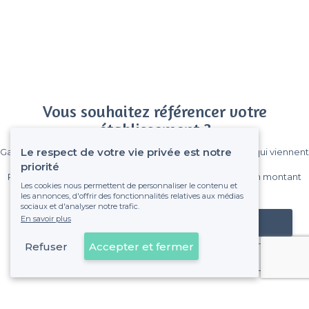
Vous souhaitez référencer votre
établissement ?
Le respect de votre vie privée est notre
Gagnez de nombreux clients parmi le million de visiteurs qui viennent
sur Privateaser chaque mois.
priorité
Pas de commissions et sans engagement, vous payez un montant
Les cookies nous permettent de personnaliser le contenu et
fixe sans risque de voir déraper la facture.
les annonces, d'offrir des fonctionnalités relatives aux médias
sociaux et d'analyser notre trafic.
En savoir plus
Référencer mon établissement
Refuser
Accepter et fermer
Déjà client