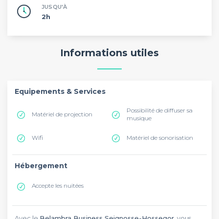
JUSQU'À
2h
Informations utiles
Equipements & Services
Possibilité de diffuser sa
Matériel de projection
musique
Wifi
Matériel de sonorisation
Hébergement
Accepte les nuitées
Avec le
Belambra Business Seignosse-Hossegor
, vous