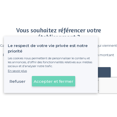
Vous souhaitez référencer votre
établissement ?
Le respect de votre vie privée est notre
Gagnez de nombreux clients parmi le million de visiteurs qui viennent
sur Privateaser chaque mois.
priorité
Pas de commissions et sans engagement, vous payez un montant
Les cookies nous permettent de personnaliser le contenu et
fixe sans risque de voir déraper la facture.
les annonces, d'offrir des fonctionnalités relatives aux médias
sociaux et d'analyser notre trafic.
En savoir plus
Référencer mon établissement
Refuser
Accepter et fermer
Déjà client