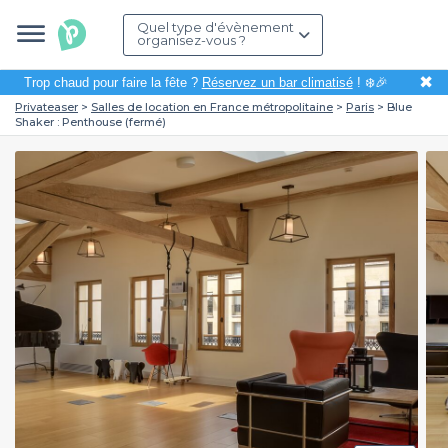
Quel type d'évènement
organisez-vous ?
✖
Trop chaud pour faire la fête ?
Réservez un bar climatisé
! ❄️🎉
Privateaser
Salles de location en France métropolitaine
Paris
Blue
Shaker : Penthouse (fermé)