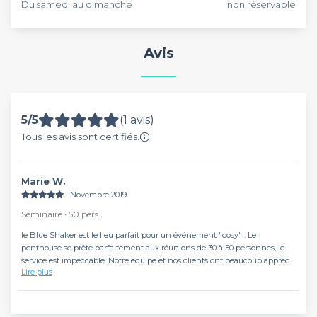
Du samedi au dimanche
non réservable
Avis
5/5
(1 avis)
Tous les avis sont certifiés.
Marie W.
∙ Novembre 2019
Séminaire ∙ 50 pers.
le Blue Shaker est le lieu parfait pour un événement "cosy" . Le
penthouse se prête parfaitement aux réunions de 30 à 50 personnes, le
service est impeccable. Notre équipe et nos clients ont beaucoup apprécié
Lire plus
le fait de se sentir "chez soi"