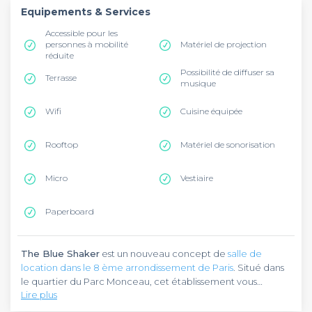
Equipements & Services
Accessible pour les
personnes à mobilité
Matériel de projection
réduite
Possibilité de diffuser sa
Terrasse
musique
Wifi
Cuisine équipée
Rooftop
Matériel de sonorisation
Micro
Vestiaire
Paperboard
The Blue Shaker
est un nouveau concept de
salle de
location dans le 8 ème arrondissement de Paris
. Situé dans
le quartier du Parc Monceau, cet établissement vous
Lire plus
propose du living office, un nouveau concept qui a pour but
de provoquer les échanges et de créer des expériences de
C’est dans un ancien hôtel particulier de 1200m2 que
the