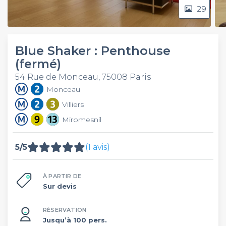
29
Blue Shaker : Penthouse
(fermé)
54 Rue de Monceau, 75008 Paris
Monceau
Villiers
Miromesnil
5/5
(1 avis)
À PARTIR DE
Sur devis
RÉSERVATION
Jusqu’à 100 pers.