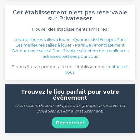
Cet établissement n'est pas réservable
sur Privateaser
Trouver des établissements similaires :
Les meilleures salles à louer - Quartier de l'Europe, Paris
Les meilleures salles à louer - Paris 8e Arrondissement
Où louer une salle à Paris ? Notre sélection des meilleures
adresses testées pour vous
Si vous êtes le propriétaire de l'établissement,
contactez-
nous
.
Trouvez le lieu parfait pour votre
évènement
Des milliers de lieux adaptés aux groupes à réserver ou
privatiser en ligne, gratuitement.
Rechercher