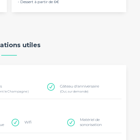
- Dessert à partir de 6€
ations utiles
ns
Gâteau d'anniversaire
ent le Champagne )
(Oui, sur demande)
Matériel de
Wifi
que
sonorisation