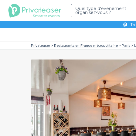
Quel type d'évènement
organisez-vous ?
Tro
Privateaser
Restaurants en France métropolitaine
Paris
L