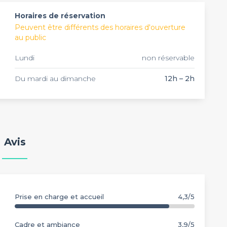
omages ou de charcuteries.
versaire pour finir la soirée en beauté !
Horaires de réservation
Peuvent être différents des horaires d'ouverture
au public
Lundi
non réservable
Du mardi au dimanche
12h – 2h
Avis
Prise en charge et accueil
4,3/5
Cadre et ambiance
3,9/5