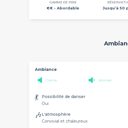
GAMME DE PRIX
RÉSERVATI
€€
- Abordable
Jusqu’à 50 
Ambianc
Ambiance
Calme
Animée
💃
Possibilité de danser
Oui
🎶
L'atmosphère
Convivial et chaleureux