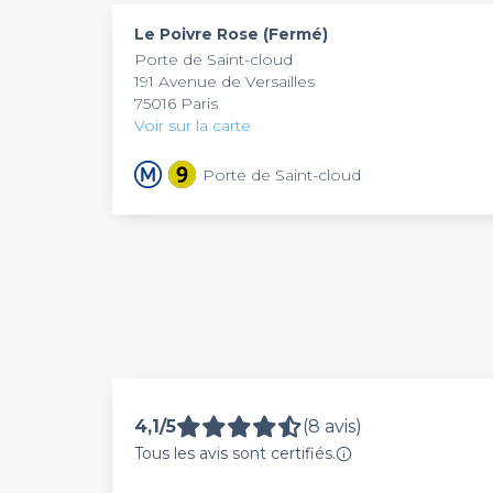
pouvant être agrémentés d’une planche de fr
vous pourrez même apporter votre gâteau d’anni
Le Poivre Rose (Fermé)
Porte de Saint-cloud
191 Avenue de Versailles
75016 Paris
Voir sur la carte
Porte de Saint-cloud
4,1/5
(8 avis)
Tous les avis sont certifiés.