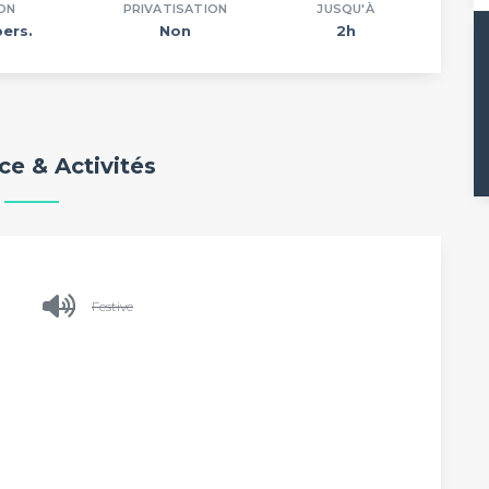
ON
PRIVATISATION
JUSQU'À
pers.
Non
2h
e & Activités
Festive