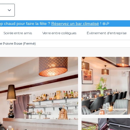
p chaud pour faire la fête ?
Réservez un bar climatisé
! ❄️🎉
Soirée entre amis
Verre entre collègues
Évènement d'entreprise
e Poivre Rose (Fermé)