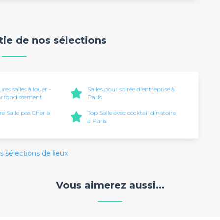
rtie de nos sélections
ures salles à louer -
Salles pour soirée d'entreprise à
 Arrondissement
Paris
re Salle pas Cher à
Top Salle avec cocktail dinatoire
à Paris
s sélections de lieux
Vous aimerez aussi...