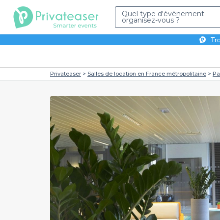
Quel type d'évènement
organisez-vous ?
Tro
Privateaser
Salles de location en France métropolitaine
Pa