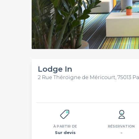
Lodge In
2 Rue Théroigne de Méricourt, 75013 Pa
À PARTIR DE
RÉSERVATION
Sur devis
–