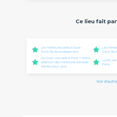
Ce lieu fait pa
Les meilleures salles à louer -
Les meille
Paris 12e Arrondissement
Paris 13e
Où louer une salle à Paris ? Notre
Louez vot
sélection des meilleures adresses
Paris
testées pour vous
Voir d'autre