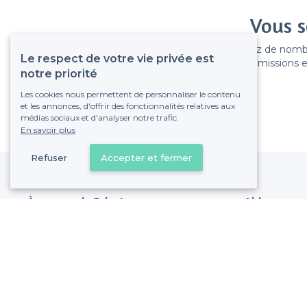
Vous s
Gagnez de nombreu
Le respect de votre vie privée est
Pas de commissions et
notre priorité
Les cookies nous permettent de personnaliser le contenu
et les annonces, d'offrir des fonctionnalités relatives aux
médias sociaux et d'analyser notre trafic.
En savoir plus
Refuser
Accepter et fermer
À propos de Privateaser
Aide
Privateaser Media
Référencer mon
Privateaser en Espagne
Politique de pro
Conditions génér