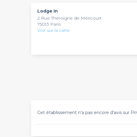
place pour vos événements professionnels. Le
meilleurs hôtels parisiens
.
Lodge In
2 Rue Théroigne de Méricourt
75013 Paris
Voir sur la carte
Cet établissement n'a pas encore d'avis sur Pri