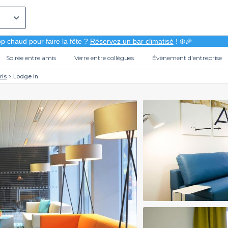
p chaud pour faire la fête ?
Réservez un bar climatisé
! ❄️🎉
Soirée entre amis
Verre entre collègues
Évènement d'entreprise
ris
Lodge In