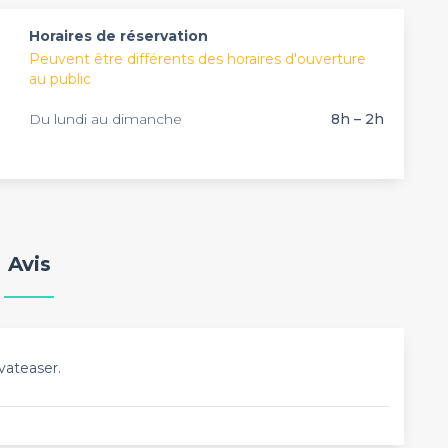
 Lodge In est indéniablement une référence parmi les
Horaires de réservation
Peuvent être différents des horaires d'ouverture
au public
Du lundi au dimanche
8h – 2h
Avis
vateaser.