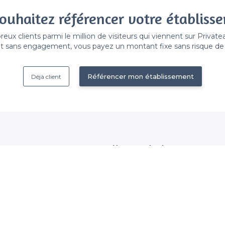
ouhaitez référencer votre établiss
x clients parmi le million de visiteurs qui viennent sur Privat
 sans engagement, vous payez un montant fixe sans risque de vo
Référencer mon établissement
Déjà client
Nous contacter
 établissement
contact@privateaser.com
Nos clients sont satisfaits :
tection des données
4,6/5
ales d'utilisation