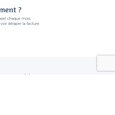
ement ?
easer chaque mois.
ir déraper la facture.
Suivez nous