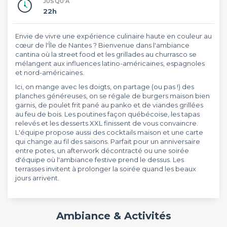
JUSQU'À
22h
Envie de vivre une expérience culinaire haute en couleur au
cœur de l'Île de Nantes ? Bienvenue dans l'ambiance
cantina où la street food et les grillades au churrasco se
mélangent aux influences latino-américaines, espagnoles
et nord-américaines.
Ici, on mange avec les doigts, on partage (ou pas !) des
planches généreuses, on se régale de burgers maison bien
garnis, de poulet frit pané au panko et de viandes grillées
au feu de bois. Les poutines façon québécoise, les tapas
relevés et les desserts XXL finissent de vous convaincre.
L'équipe propose aussi des cocktails maison et une carte
qui change au fil des saisons. Parfait pour un anniversaire
entre potes, un afterwork décontracté ou une soirée
d'équipe où l'ambiance festive prend le dessus. Les
terrasses invitent à prolonger la soirée quand les beaux
jours arrivent.
Ambiance & Activités