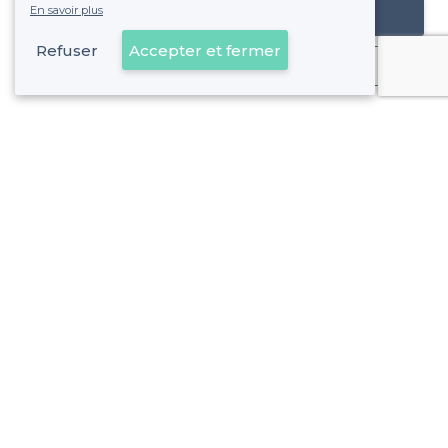
En savoir plus
Référencer mon établissement
Refuser
Accepter et fermer
Déjà client
À propos de Privateaser
Privateaser Media
Privateaser en Espagne
Aide
Référencer mon établissement
Politique de protection des données
Conditions générales d'utilisation