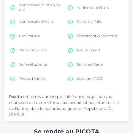
Anniversaire 20 ans à 25
Anniversaire 30 ans
ans
Anniversaire 40+ ans
Repas d'affaire
Cocktail pro.
Évènement d'entreprise
Verre entre amis
Pot de départ
Soirée étudiante
Summer Party
Repas d'équipe
Mariage / PACS
Picota
est un restaurant spécialisé dans les grillades au
churrasco et la street food aux saveurs latines, situé sur l'Île
de Nantes, dans le dynamique quartier République. À
Lire plus
quelques minutes de la place de la République, ce
restaurant vous accueille au 10 rue Alain Barbe Torte. Pour
Picota
est un restaurant convivial et festif qui célèbre la
vous y rendre, empruntez la ligne 2 du tramway et
cuisine sud-américaine, espagnole et portugaise. Au menu :
Se rendre au PICOTA
descendez à l'arrêt Recteur Schmitt, à quelques pas de
des burgers artisanaux servis avec frites maison, du poulet frit