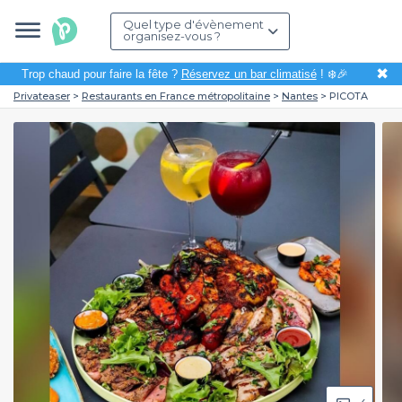
Quel type d'évènement
organisez-vous ?
✖
Trop chaud pour faire la fête ?
Réservez un bar climatisé
! ❄️🎉
Privateaser
Restaurants en France métropolitaine
Nantes
PICOTA