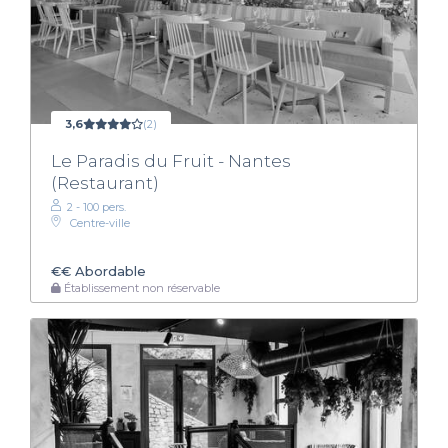
3,6
(2)
Le Paradis du Fruit - Nantes
(Restaurant)
2 - 100 pers.
Centre-ville
€€
Abordable
Établissement non réservable