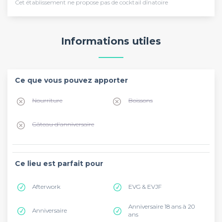
Cet établissement ne propose pas de cocktail dînatoire
Informations utiles
Ce que vous pouvez apporter
Nourriture
Boissons
Gâteau d'anniversaire
Ce lieu est parfait pour
Afterwork
EVG & EVJF
Anniversaire 18 ans à 20
Anniversaire
ans