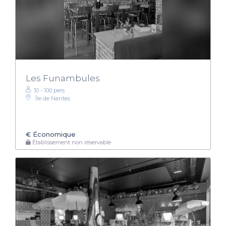
Les Funambules
10 - 100 pers.
Île de Nantes
€
Économique
Établissement non réservable