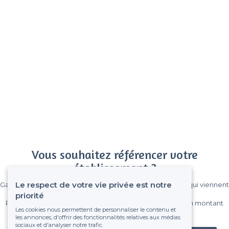
Vous souhaitez référencer votre
établissement ?
Le respect de votre vie privée est notre
Gagnez de nombreux clients parmi le million de visiteurs qui viennent
sur Privateaser chaque mois.
priorité
Pas de commissions et sans engagement, vous payez un montant
Les cookies nous permettent de personnaliser le contenu et
fixe sans risque de voir déraper la facture.
les annonces, d'offrir des fonctionnalités relatives aux médias
sociaux et d'analyser notre trafic.