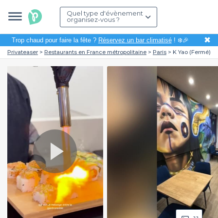
Quel type d'évènement
organisez-vous ?
✖
Trop chaud pour faire la fête ?
Réservez un bar climatisé
! ❄️🎉
Privateaser
Restaurants en France métropolitaine
Paris
K Yao (Fermé)
Play