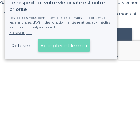
Le respect de votre vie privée est notre
Gagnez de nombreux clients parmi le million de visiteurs qui viennent
sur Privateaser chaque mois.
priorité
Pas de commissions et sans engagement, vous payez un montant
Les cookies nous permettent de personnaliser le contenu et
fixe sans risque de voir déraper la facture.
les annonces, d'offrir des fonctionnalités relatives aux médias
sociaux et d'analyser notre trafic.
En savoir plus
Référencer mon établissement
Refuser
Accepter et fermer
Déjà client
À propos de Privateaser
Privateaser Media
Privateaser en Espagne
Aide
Référencer mon établissement