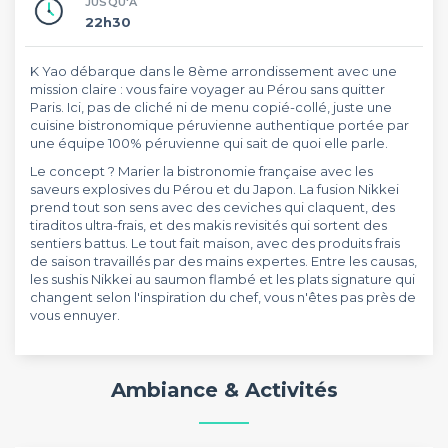
JUSQU'À
22h30
K Yao débarque dans le 8ème arrondissement avec une
mission claire : vous faire voyager au Pérou sans quitter
Paris. Ici, pas de cliché ni de menu copié-collé, juste une
cuisine bistronomique péruvienne authentique portée par
une équipe 100% péruvienne qui sait de quoi elle parle.
Le concept ? Marier la bistronomie française avec les
saveurs explosives du Pérou et du Japon. La fusion Nikkei
prend tout son sens avec des ceviches qui claquent, des
tiraditos ultra-frais, et des makis revisités qui sortent des
sentiers battus. Le tout fait maison, avec des produits frais
de saison travaillés par des mains expertes. Entre les causas,
les sushis Nikkei au saumon flambé et les plats signature qui
changent selon l'inspiration du chef, vous n'êtes pas près de
vous ennuyer.
Ambiance & Activités