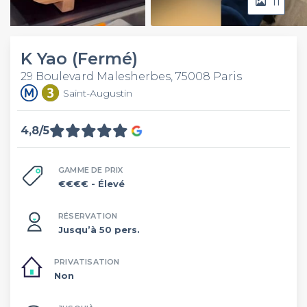
11
Video
K Yao (Fermé)
29 Boulevard Malesherbes, 75008 Paris
Saint-Augustin
4,8/5
GAMME DE PRIX
€€€€
- Élevé
RÉSERVATION
Jusqu’à 50 pers.
PRIVATISATION
Non