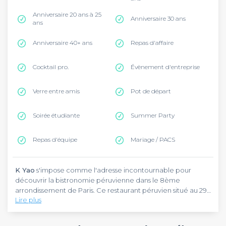
Anniversaire 20 ans à 25
Anniversaire 30 ans
ans
Anniversaire 40+ ans
Repas d'affaire
Cocktail pro.
Évènement d'entreprise
Verre entre amis
Pot de départ
Soirée étudiante
Summer Party
Repas d'équipe
Mariage / PACS
K Yao
s'impose comme l'adresse incontournable pour
découvrir la bistronomie péruvienne dans le 8ème
arrondissement de Paris. Ce restaurant péruvien situé au 29
Lire plus
Boulevard Malesherbes, entre La Madeleine et l'Église
Saint-Augustin, propose une expérience culinaire unique
K Yao
se distingue par son engagement du fait maison et sa
qui fusionne les saveurs authentiques du Pérou avec la
cuisine bistronomique raffinée. La carte évolue au fil des