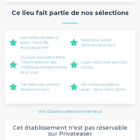
Ce lieu fait partie de nos sélections
Les meilleures salles à
Salles pour soirée
louer - Paris 19e
d'entreprise à Paris
Arrondissement
Où louer une salle à Paris
? Notre sélection des
Louez votre Salle pas Cher
meilleures adresses testées
à Paris
pour vous
Top Salle avec cocktail
Les meilleures salles à
dinatoire à Paris
louer - Seine-Saint-Denis
Voir d'autres sélections de lieux
Cet établissement n'est pas réservable
sur Privateaser