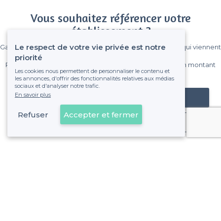
Vous souhaitez référencer votre
établissement ?
Le respect de votre vie privée est notre
Gagnez de nombreux clients parmi le million de visiteurs qui viennent
sur Privateaser chaque mois.
priorité
Pas de commissions et sans engagement, vous payez un montant
Les cookies nous permettent de personnaliser le contenu et
fixe sans risque de voir déraper la facture.
les annonces, d'offrir des fonctionnalités relatives aux médias
sociaux et d'analyser notre trafic.
En savoir plus
Référencer mon établissement
Refuser
Accepter et fermer
Déjà client
À propos de Privateaser
Privateaser Media