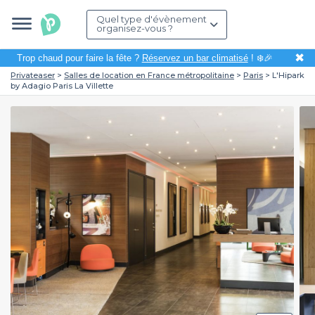
Quel type d'évènement
organisez-vous ?
✖
Trop chaud pour faire la fête ?
Réservez un bar climatisé
! ❄️🎉
Privateaser
Salles de location en France métropolitaine
Paris
L'Hipark
by Adagio Paris La Villette