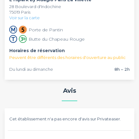
séjour sont réunis !
et séjour dans un de leurs établissements. Pensez à lire le
28 Boulevard d'Indochine
top des salles d'hôtel à Paris
.
75019 Paris
Voir sur la carte
Porte de Pantin
Butte du Chapeau Rouge
Horaires de réservation
Peuvent être différents des horaires d'ouverture au public
Du lundi au dimanche
8h – 2h
Avis
Cet établissement n'a pas encore d'avis sur Privateaser.