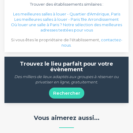
Trouver des établissements similaires :
Les meilleures salles à louer - Quartier d'Amérique, Paris
Les meilleures salles à louer - Paris 19e Arrondissement
Où louer une salle à Paris ? Notre sélection des meilleures
adresses testées pour vous
Si vous êtes le propriétaire de l'établissement,
contactez-
nous
.
Trouvez le lieu parfait pour votre
évènement
Des milliers de lieux adaptés aux groupes à réserver ou
privatiser en ligne, gratuitement.
Rechercher
Vous aimerez aussi...