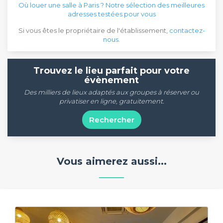
Où louer une salle à Paris ? Notre sélection des meilleures
adresses testées pour vous
Si vous êtes le propriétaire de l'établissement,
contactez-
nous
.
Trouvez le lieu parfait pour votre
évènement
Des milliers de lieux adaptés aux groupes à réserver ou
privatiser en ligne, gratuitement.
Rechercher
Vous aimerez aussi...