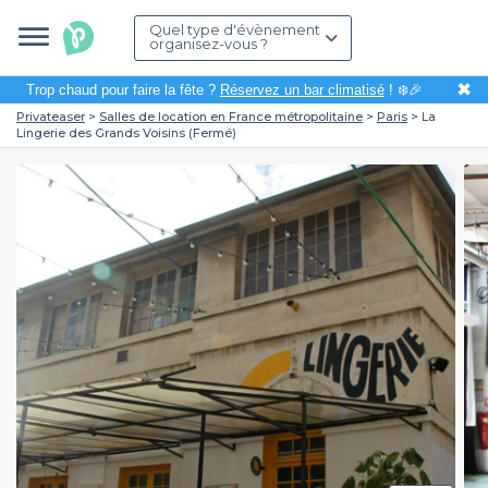
Quel type d'évènement
organisez-vous ?
✖
Trop chaud pour faire la fête ?
Réservez un bar climatisé
! ❄️🎉
Privateaser
Salles de location en France métropolitaine
Paris
La
Lingerie des Grands Voisins (Fermé)