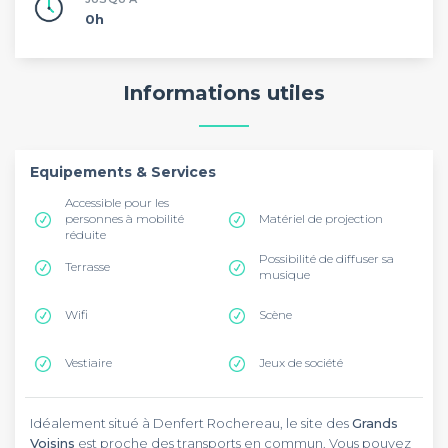
0h
Informations utiles
Equipements & Services
Accessible pour les
personnes à mobilité
Matériel de projection
réduite
Possibilité de diffuser sa
Terrasse
musique
Wifi
Scène
Vestiaire
Jeux de société
Idéalement situé à Denfert Rochereau, le site des
Grands
Voisins
est proche des transports en commun. Vous pouvez