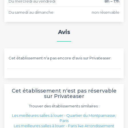
Du mercredi au vendredi
8h – 17h
mobilier est inclus et un régisseur est présent pendant votre
événement. La Lingerie est une salle de 170m2 pouvant
Du samedi au dimanche
non réservable
accueillir jusqu'à 200 personnes en format cocktail et 90
personnes en format plénière. Cette salle est équipée d'un
vidéo projecteur, de micros, d'un système son & lumière et
dispose d'une scène amovible.
Avis
Lors de votre événements, nous fournissons les tables et les
chaises ainsi que des paperboards si nécessaire. De plus,
cette
salle du 14 ème arrondissement
dispose d'une terrasse
extérieure couverte et tous les espaces sont accessibles aux
Cet établissement n'a pas encore d'avis sur Privateaser.
personnes à mobilité réduite.
Cet établissement n'est pas réservable
sur Privateaser
Trouver des établissements similaires :
Les meilleures salles à louer - Quartier du Montparnasse,
Paris
Les meilleures salles à louer - Paris 14e Arrondissement