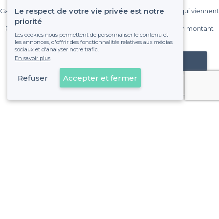
Le respect de votre vie privée est notre
Gagnez de nombreux clients parmi le million de visiteurs qui viennent
sur Privateaser chaque mois.
priorité
Pas de commissions et sans engagement, vous payez un montant
Les cookies nous permettent de personnaliser le contenu et
fixe sans risque de voir déraper la facture.
les annonces, d'offrir des fonctionnalités relatives aux médias
sociaux et d'analyser notre trafic.
En savoir plus
Référencer mon établissement
Refuser
Accepter et fermer
Déjà client
À propos de Privateaser
Privateaser Media
Privateaser en Espagne
Aide