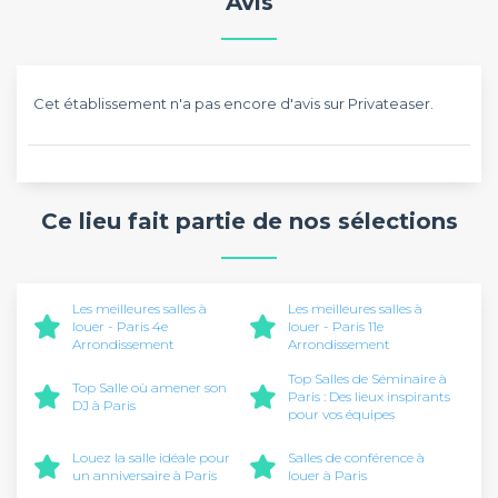
Avis
Cet établissement n'a pas encore d'avis sur Privateaser.
Ce lieu fait partie de nos sélections
Les meilleures salles à
Les meilleures salles à
louer - Paris 4e
louer - Paris 11e
Arrondissement
Arrondissement
Top Salles de Séminaire à
Top Salle où amener son
Paris : Des lieux inspirants
DJ à Paris
pour vos équipes
Louez la salle idéale pour
Salles de conférence à
un anniversaire à Paris
louer à Paris