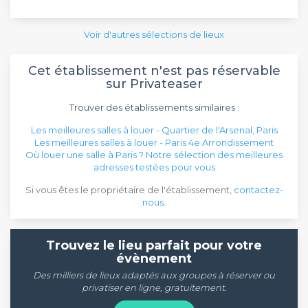
Voir d'autres sélections de lieux
Cet établissement n'est pas réservable
sur Privateaser
Trouver des établissements similaires :
Les meilleures salles à louer - Quartier de l'Arsenal, Paris
Les meilleures salles à louer - Paris 4e Arrondissement
Où louer une salle à Paris ? Notre sélection des meilleures
adresses testées pour vous
Si vous êtes le propriétaire de l'établissement,
contactez-
nous
.
Trouvez le lieu parfait pour votre
évènement
Des milliers de lieux adaptés aux groupes à réserver ou
privatiser en ligne, gratuitement.