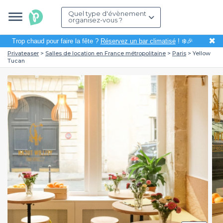
Quel type d'évènement
organisez-vous ?
✖
Trop chaud pour faire la fête ?
Réservez un bar climatisé
! ❄️🎉
Privateaser
Salles de location en France métropolitaine
Paris
Yellow
Tucan