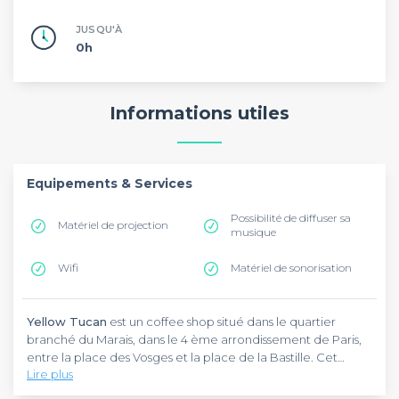
JUSQU'À
0h
Informations utiles
Equipements & Services
Possibilité de diffuser sa
Matériel de projection
musique
Wifi
Matériel de sonorisation
Yellow Tucan
est un coffee shop situé dans le quartier
branché du Marais, dans le 4 ème arrondissement de Paris,
entre la place des Vosges et la place de la Bastille. Cet
Lire plus
espace est disponible à la location tous les jours entre 19h et
minuit, il est idéal pour la réception d’un cocktail, d'un
La salle du coffee shop
Yellow Tucan
est lumineuse et