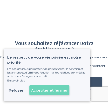
Vous souhaitez référencer votre
établissement ?
Le respect de votre vie privée est notre
Gagnez de nombreux clients parmi le million de visiteurs qui viennent
sur Privateaser chaque mois.
priorité
Pas de commissions et sans engagement, vous payez un montant
Les cookies nous permettent de personnaliser le contenu et
fixe sans risque de voir déraper la facture.
les annonces, d'offrir des fonctionnalités relatives aux médias
sociaux et d'analyser notre trafic.
En savoir plus
Référencer mon établissement
Refuser
Accepter et fermer
Déjà client