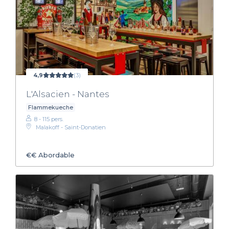
4,9
(3)
L'Alsacien - Nantes
Flammekueche
8 - 115 pers.
Malakoff - Saint-Donatien
€€
Abordable