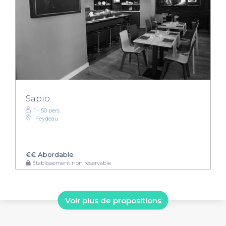
Sapio
1 - 50 pers.
Feydeau
€€
Abordable
Établissement non réservable
Voir plus de propositions