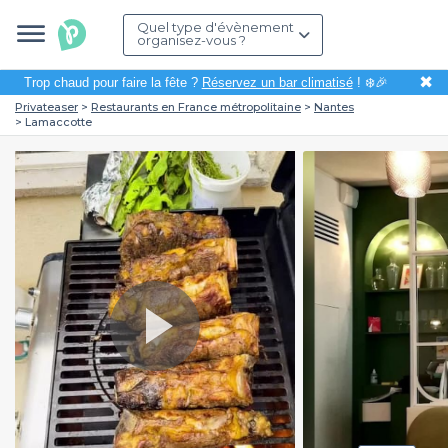
Quel type d'évènement
organisez-vous ?
✖
Trop chaud pour faire la fête ?
Réservez un bar climatisé
! ❄️🎉
Privateaser
Restaurants en France métropolitaine
Nantes
Lamaccotte
Play