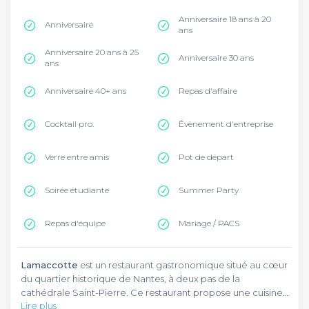
Anniversaire 18 ans à 20
Anniversaire
ans
Anniversaire 20 ans à 25
Anniversaire 30 ans
ans
Anniversaire 40+ ans
Repas d'affaire
Cocktail pro.
Évènement d'entreprise
Verre entre amis
Pot de départ
Soirée étudiante
Summer Party
Repas d'équipe
Mariage / PACS
Lamaccotte
est un restaurant gastronomique situé au cœur
du quartier historique de Nantes, à deux pas de la
cathédrale Saint-Pierre. Ce restaurant propose une cuisine
Lire plus
moderne française dans un cadre lumineux et