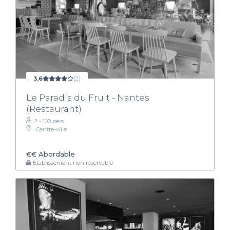
3,6
(2)
Le Paradis du Fruit - Nantes
(Restaurant)
2 - 100 pers.
Centre-ville
€€
Abordable
Établissement non réservable