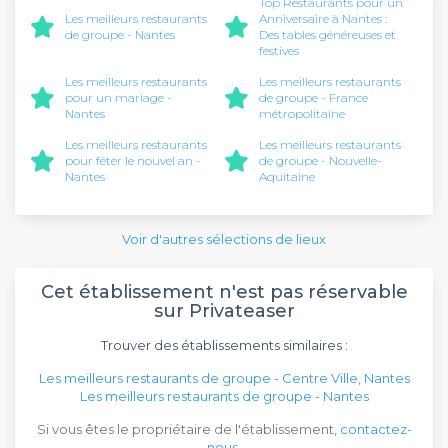
Top Restaurants pour un
Les meilleurs restaurants
Anniversaire à Nantes :
de groupe - Nantes
Des tables généreuses et
festives
Les meilleurs restaurants
Les meilleurs restaurants
pour un mariage -
de groupe - France
Nantes
métropolitaine
Les meilleurs restaurants
Les meilleurs restaurants
pour fêter le nouvel an -
de groupe - Nouvelle-
Nantes
Aquitaine
Voir d'autres sélections de lieux
Cet établissement n'est pas réservable
sur Privateaser
Trouver des établissements similaires :
Les meilleurs restaurants de groupe - Centre Ville, Nantes
Les meilleurs restaurants de groupe - Nantes
Si vous êtes le propriétaire de l'établissement,
contactez-
nous
.