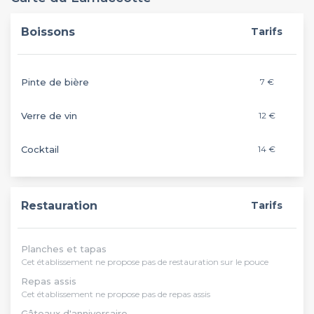
Boissons
Tarifs
Pinte de bière
7 €
Verre de vin
12 €
Cocktail
14 €
Restauration
Tarifs
Planches et tapas
Cet établissement ne propose pas de restauration sur le pouce
Repas assis
Cet établissement ne propose pas de repas assis
Gâteaux d'anniversaire