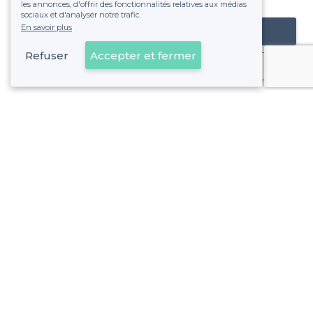
les annonces, d'offrir des fonctionnalités relatives aux médias
sociaux et d'analyser notre trafic.
En savoir plus
Référencer mon établissement
Refuser
Accepter et fermer
Déjà client
À propos de Privateaser
Privateaser Media
Privateaser en Espagne
Aide
Référencer mon établissement
Politique de protection des données