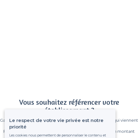
Vous souhaitez référencer votre
établissement ?
Le respect de votre vie privée est notre
Gagnez de nombreux clients parmi le million de visiteurs qui viennent
sur Privateaser chaque mois.
priorité
Pas de commissions et sans engagement, vous payez un montant
Les cookies nous permettent de personnaliser le contenu et
fixe sans risque de voir déraper la facture.