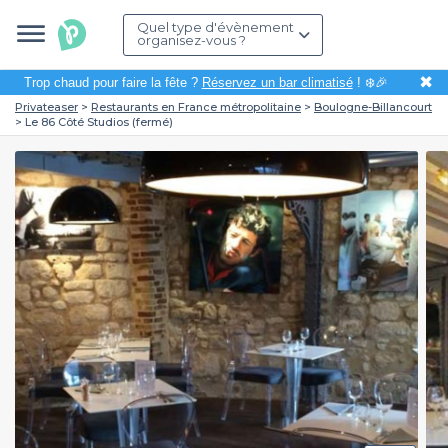
Quel type d'évènement
organisez-vous ?
✖
Trop chaud pour faire la fête ?
Réservez un bar climatisé
! ❄️🎉
Privateaser
Restaurants en France métropolitaine
Boulogne-Billancourt
Le 86 Côté Studios (fermé)