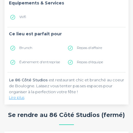
Equipements & Services
Wifi
Ce lieu est parfait pour
Brunch
Repas d'affaire
Évènement d'entreprise
Repas d'équipe
Le 86 Côté Studios
est restaurant chic et branché au coeur
de Boulogne. Laissez vous tenter pas ses espaces pour
organiser à la perfection votre fête !
Lire plus
La déco y est soigné avec un véritable clin d'oeil aux studios
de cinéma qui l'entourent. On y aperçoit aux murs des
Se rendre au 86 Côté Studios (fermé)
photos de grands noms du cinéma. Côté carte, les produits
sont frais et de qualité. Le chef vous propose des plats
savoureux, mention spéciale à la viande !
L'accueil n'est pas en reste, l'équipe saura vous accueillir