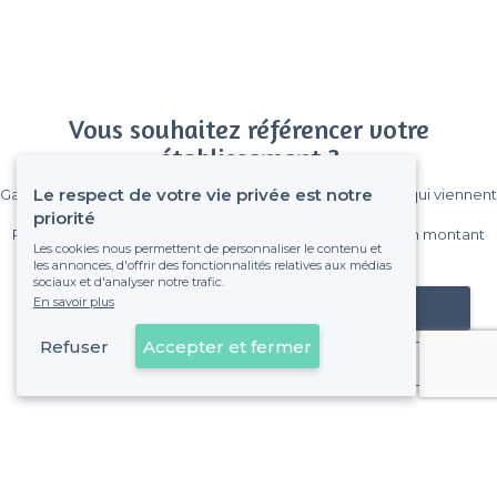
Vous souhaitez référencer votre
établissement ?
Le respect de votre vie privée est notre
Gagnez de nombreux clients parmi le million de visiteurs qui viennent
sur Privateaser chaque mois.
priorité
Pas de commissions et sans engagement, vous payez un montant
Les cookies nous permettent de personnaliser le contenu et
fixe sans risque de voir déraper la facture.
les annonces, d'offrir des fonctionnalités relatives aux médias
sociaux et d'analyser notre trafic.
En savoir plus
Référencer mon établissement
Refuser
Accepter et fermer
Déjà client