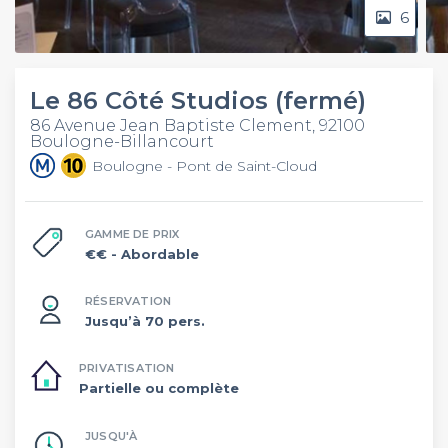
6
Le 86 Côté Studios (fermé)
86 Avenue Jean Baptiste Clement, 92100
Boulogne-Billancourt
Boulogne - Pont de Saint-Cloud
GAMME DE PRIX
€€
- Abordable
RÉSERVATION
Jusqu’à 70 pers.
PRIVATISATION
Partielle ou complète
JUSQU'À