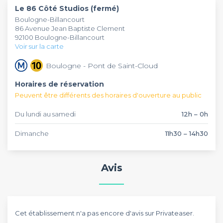
chaleureusement et être aux petits soins pour votre groupe.
Le 86 Côté Studios (fermé)
Enfin, l'établissement vous propose un brunch à volonté le
Boulogne-Billancourt
dimanche dès 11h30.
86 Avenue Jean Baptiste Clement
Autant résumer tout et convenir que vous aurez du mal à
92100 Boulogne-Billancourt
trouver un établissement aussi bien que
Le 86 Côté
Voir sur la carte
Studios
, donc foncez et privatisez le !
Boulogne - Pont de Saint-Cloud
Horaires de réservation
Peuvent être différents des horaires d'ouverture au public
Du lundi au samedi
12h – 0h
Dimanche
11h30 – 14h30
Avis
Cet établissement n'a pas encore d'avis sur Privateaser.