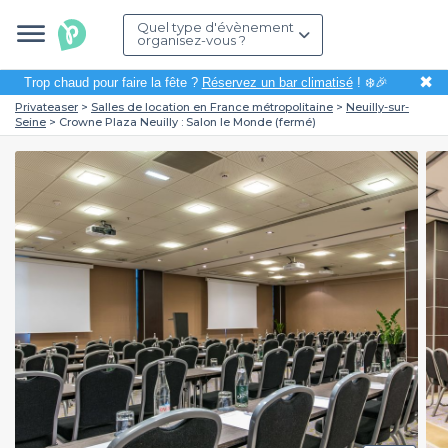
Quel type d'évènement
organisez-vous ?
✖
Trop chaud pour faire la fête ?
Réservez un bar climatisé
! ❄️🎉
Privateaser
Salles de location en France métropolitaine
Neuilly-sur-
Seine
Crowne Plaza Neuilly : Salon le Monde (fermé)