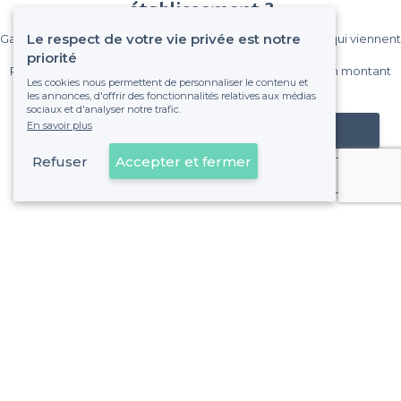
établissement ?
Le respect de votre vie privée est notre
Gagnez de nombreux clients parmi le million de visiteurs qui viennent
sur Privateaser chaque mois.
priorité
Pas de commissions et sans engagement, vous payez un montant
Les cookies nous permettent de personnaliser le contenu et
fixe sans risque de voir déraper la facture.
les annonces, d'offrir des fonctionnalités relatives aux médias
sociaux et d'analyser notre trafic.
En savoir plus
Référencer mon établissement
Refuser
Accepter et fermer
Déjà client
À propos de Privateaser
Privateaser Media
Privateaser en Espagne
Aide