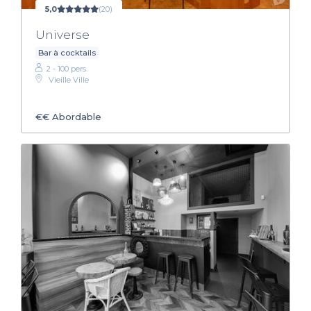
5,0
(20)
Universe
Bar à cocktails
2 - 100 pers.
Vieille Ville
€€
Abordable