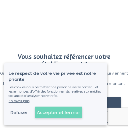
Vous souhaitez référencer votre
établissement ?
Le respect de votre vie privée est notre
Gagnez de nombreux clients parmi le million de visiteurs qui viennent
sur Privateaser chaque mois.
priorité
Pas de commissions et sans engagement, vous payez un montant
Les cookies nous permettent de personnaliser le contenu et
fixe sans risque de voir déraper la facture.
les annonces, d'offrir des fonctionnalités relatives aux médias
sociaux et d'analyser notre trafic.
En savoir plus
Référencer mon établissement
Refuser
Accepter et fermer
Déjà client