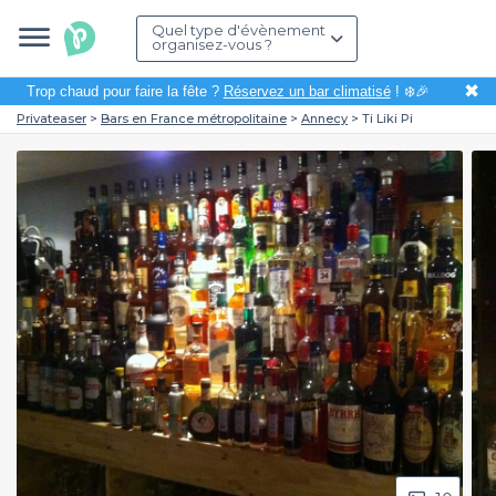
Quel type d'évènement
organisez-vous ?
✖
Trop chaud pour faire la fête ?
Réservez un bar climatisé
! ❄️🎉
Privateaser
Bars en France métropolitaine
Annecy
Ti Liki Pi