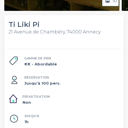
10
Ti Liki Pi
21 Avenue de Chambéry, 74000 Annecy
GAMME DE PRIX
€€
- Abordable
RÉSERVATION
Jusqu’à 100 pers.
PRIVATISATION
Non
JUSQU'À
1h