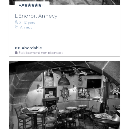
4,8
(6)
L'Endroit Annecy
2 - 30 pers.
Annecy
€€
Abordable
Établissement non réservable