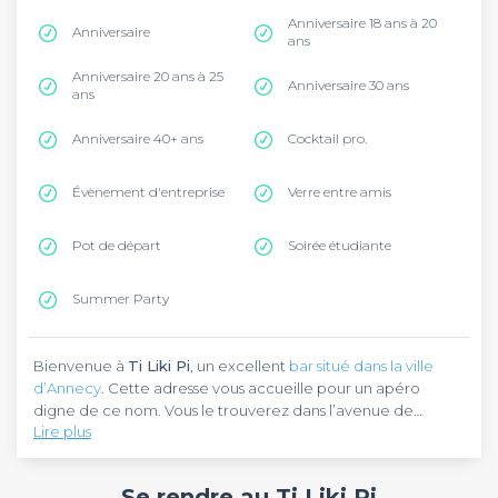
Anniversaire 18 ans à 20
Anniversaire
ans
Anniversaire 20 ans à 25
Anniversaire 30 ans
ans
Anniversaire 40+ ans
Cocktail pro.
Évènement d'entreprise
Verre entre amis
Pot de départ
Soirée étudiante
Summer Party
Bienvenue à
Ti Liki Pi
, un excellent
bar situé dans la ville
d’Annecy
. Cette adresse vous accueille pour un apéro
digne de ce nom. Vous le trouverez dans l’avenue de
Lire plus
Chambéry, à quelques pas du Thiou.
Ti Liki Pi
est bien plus qu’un bar à cocktails, c’est un
établissement où l’art des boissons rencontre la musique live
Se rendre au Ti Liki Pi