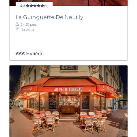
4,8
(9)
La Guinguette De Neuilly
5 - 50 pers.
Sablons
€€€
Modéré