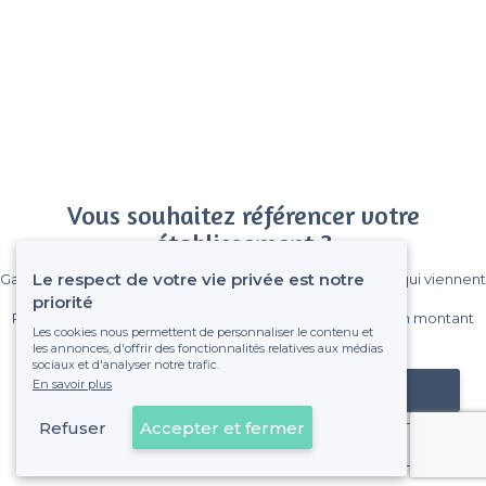
Vous souhaitez référencer votre
établissement ?
Le respect de votre vie privée est notre
Gagnez de nombreux clients parmi le million de visiteurs qui viennent
sur Privateaser chaque mois.
priorité
Pas de commissions et sans engagement, vous payez un montant
Les cookies nous permettent de personnaliser le contenu et
fixe sans risque de voir déraper la facture.
les annonces, d'offrir des fonctionnalités relatives aux médias
sociaux et d'analyser notre trafic.
En savoir plus
Référencer mon établissement
Refuser
Accepter et fermer
Déjà client