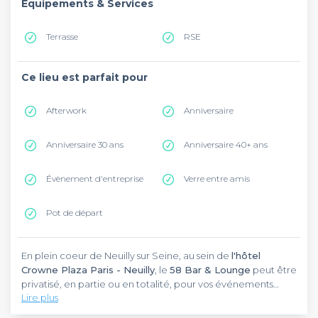
Equipements & Services
Terrasse
RSE
Ce lieu est parfait pour
Afterwork
Anniversaire
Anniversaire 30 ans
Anniversaire 40+ ans
Évènement d'entreprise
Verre entre amis
Pot de départ
En plein coeur de Neuilly sur Seine, au sein de
l'hôtel
Crowne Plaza Paris - Neuilly
, le
58 Bar & Lounge
peut être
privatisé, en partie ou en totalité, pour vos événements
Lire plus
festifs.
Ouvert tous les jours de 9h à 1h du matin, le
58 Bar &