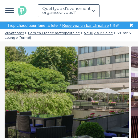
Quel type d'évènement
organisez-vous ?
✖
Trop chaud pour faire la fête ?
Réservez un bar climatisé
! ❄️🎉
Privateaser
Bars en France métropolitaine
Neuilly-sur-Seine
58 Bar &
Lounge (fermé)