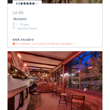
5,0
(2)
Le 65
Brasserie
1 - 70 pers.
Levallois-Perret
€€€
Modéré
Privateaser : Une planche offerte à partager ✨