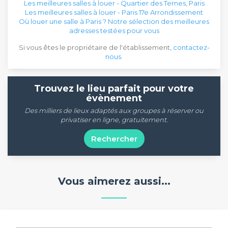
Les meilleures salles à louer - Quartier des Ternes, Paris
Les meilleures salles à louer - Paris 17e Arrondissement
Où louer une salle à Paris ? Notre sélection des meilleures
adresses testées pour vous
Si vous êtes le propriétaire de l'établissement,
contactez-
nous
.
Trouvez le lieu parfait pour votre
évènement
Des milliers de lieux adaptés aux groupes à réserver ou
privatiser en ligne, gratuitement.
Rechercher
Vous aimerez aussi...