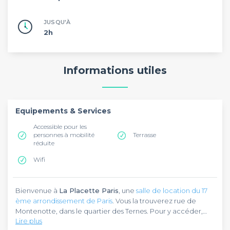
JUSQU'À
2h
Informations utiles
Equipements & Services
Accessible pour les
personnes à mobilité
Terrasse
réduite
Wifi
Bienvenue à
La Placette Paris
, une
salle de location du 17
ème arrondissement de Paris
. Vous la trouverez rue de
Montenotte, dans le quartier des Ternes. Pour y accéder,
Lire plus
prenez l’une des lignes 1, 2 et 6 du métro et descendez à la