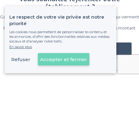
établissement ?
Le respect de votre vie privée est notre
Gagnez de nombreux clients parmi le million de visiteurs qui viennent
sur Privateaser chaque mois.
priorité
Pas de commissions et sans engagement, vous payez un montant
Les cookies nous permettent de personnaliser le contenu et
fixe sans risque de voir déraper la facture.
les annonces, d'offrir des fonctionnalités relatives aux médias
sociaux et d'analyser notre trafic.
En savoir plus
Référencer mon établissement
Refuser
Accepter et fermer
Déjà client
À propos de Privateaser
Privateaser Media
Privateaser en Espagne