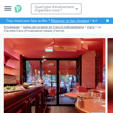
Quel type d'évènement
organisez-vous ?
✖
Trop chaud pour faire la fête ?
Réservez un bar climatisé
! ❄️🎉
Privateaser
Salles de location en France métropolitaine
Paris
La
Placette Paris (Privatisation totale) (Fermé)