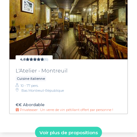
4,6
(6)
L'Atelier - Montreuil
Cuisine italienne
10 - 77 pers.
Bas Montreuil-République
€€
Abordable
Privateaser : Un verre de vin pétillant offert par personne !
Voir plus de propositions