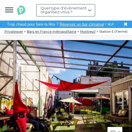
Quel type d'évènement
organisez-vous ?
✖
Trop chaud pour faire la fête ?
Réservez un bar climatisé
! ❄️🎉
Privateaser
Bars en France métropolitaine
Montreuil
Station E (Fermé)