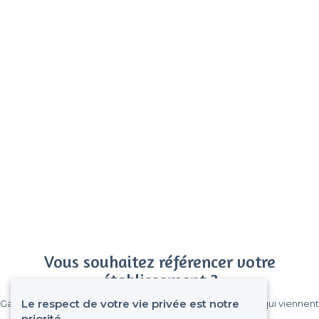
Vous souhaitez référencer votre
établissement ?
Le respect de votre vie privée est notre
Gagnez de nombreux clients parmi le million de visiteurs qui viennent
sur Privateaser chaque mois.
priorité