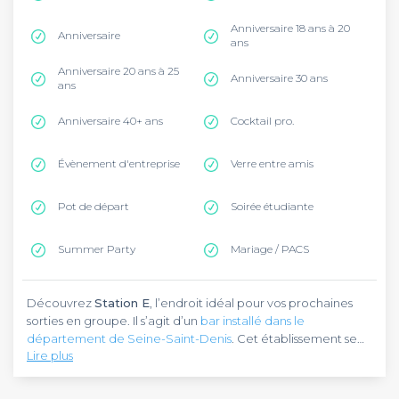
Anniversaire 18 ans à 20
Anniversaire
ans
Anniversaire 20 ans à 25
Anniversaire 30 ans
ans
Anniversaire 40+ ans
Cocktail pro.
Évènement d'entreprise
Verre entre amis
Pot de départ
Soirée étudiante
Summer Party
Mariage / PACS
Découvrez
Station E
, l’endroit idéal pour vos prochaines
sorties en groupe. Il s’agit d’un
bar installé dans le
département de Seine-Saint-Denis
. Cet établissement se
Lire plus
trouve rue de Paris, dans la commune de Montreuil, à l’est
de la capitale. Pour vous y rendre, vous pouvez emprunter
Station E
est un bar atypique qui prend les allures d’une
la ligne 9 du métro qui vous emmènera à la station Porte de
brasserie classique. Le décor de cet établissement est