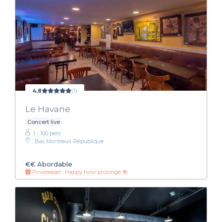
4,8
(1)
Le Havane
Concert live
1 - 100 pers.
Bas Montreuil-République
€€
Abordable
Privateaser : Happy hour prolongé 🍻