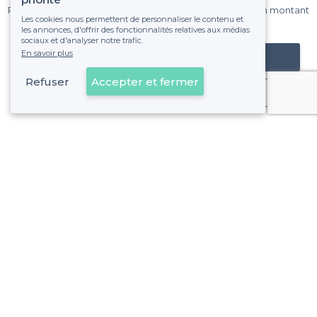
Pas de commissions et sans engagement, vous payez un montant
Les cookies nous permettent de personnaliser le contenu et
fixe sans risque de voir déraper la facture.
les annonces, d'offrir des fonctionnalités relatives aux médias
sociaux et d'analyser notre trafic.
En savoir plus
Référencer mon établissement
Refuser
Accepter et fermer
Déjà client
À propos de Privateaser
Privateaser Media
Privateaser en Espagne
Aide
Référencer mon établissement