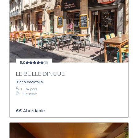
5,0
(6)
LE BULLE DINGUE
Bar à cocktails
1 - 94 pers.
L’Écusson
€€
Abordable