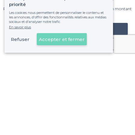
sur Privateaser chaque mois.
priorité
Pas de commissions et sans engagement, vous payez un montant
Les cookies nous permettent de personnaliser le contenu et
fixe sans risque de voir déraper la facture.
les annonces, d'offrir des fonctionnalités relatives aux médias
sociaux et d'analyser notre trafic.
En savoir plus
Référencer mon établissement
Refuser
Accepter et fermer
Déjà client
À propos de Privateaser
Privateaser Media
Privateaser en Espagne
Aide
Référencer mon établissement