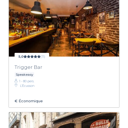
5,0
(11)
Trigger Bar
Speakeasy
1 - 80 pers.
L’Écusson
€
Économique