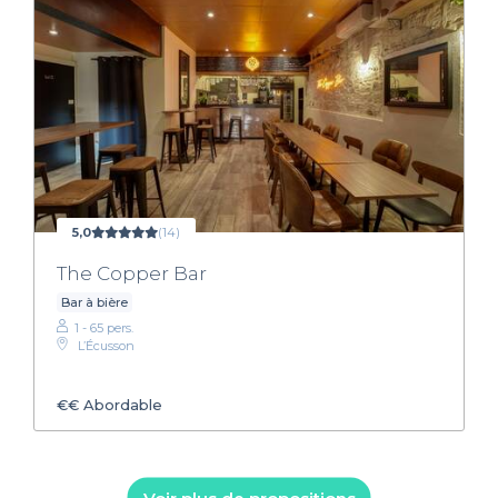
5,0
(14)
The Copper Bar
Bar à bière
1 - 65 pers.
L’Écusson
€€
Abordable
Voir plus de propositions