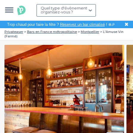
Quel type d'évènement
organisez-vous ?
✖
Trop chaud pour faire la fête ?
Réservez un bar climatisé
! ❄️🎉
Privateaser
Bars en France métropolitaine
Montpellier
L'Amuse Vin
(Fermé)