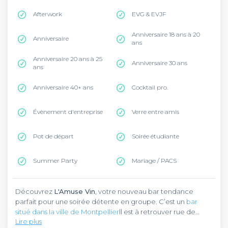
Afterwork
EVG & EVJF
Anniversaire 18 ans à 20
Anniversaire
ans
Anniversaire 20 ans à 25
Anniversaire 30 ans
ans
Anniversaire 40+ ans
Cocktail pro.
Évènement d'entreprise
Verre entre amis
Pot de départ
Soirée étudiante
Summer Party
Mariage / PACS
Découvrez
L'Amuse Vin
, votre nouveau bar tendance
parfait pour une soirée détente en groupe. C’est un
bar
situé dans la ville de Montpellier
ll est à retrouver rue de
Lire plus
l'Aiguillerie, dans le quartier de l’Écusson. Vous y accéderez