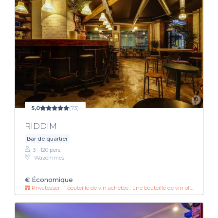
5,0
(73)
RIDDIM
Bar de quartier
3 - 120 pers.
Wazemmes
€
Économique
Privateaser : 1 bouteille de vin achetée : une bouteille de vin offerte !