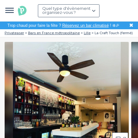
Quel type d'évènement
organisez-vous ?
✖
Trop chaud pour faire la fête ?
Réservez un bar climatisé
! ❄️🎉
Privateaser
Bars en France métropolitaine
Lille
La Craft Touch (fermé)