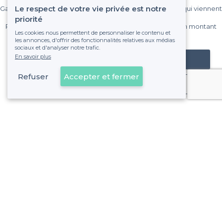
Le respect de votre vie privée est notre
Gagnez de nombreux clients parmi le million de visiteurs qui viennent
sur Privateaser chaque mois.
priorité
Pas de commissions et sans engagement, vous payez un montant
Les cookies nous permettent de personnaliser le contenu et
fixe sans risque de voir déraper la facture.
les annonces, d'offrir des fonctionnalités relatives aux médias
sociaux et d'analyser notre trafic.
En savoir plus
Référencer mon établissement
Refuser
Accepter et fermer
Déjà client
À propos de Privateaser
Privateaser Media
Privateaser en Espagne
Aide
Référencer mon établissement