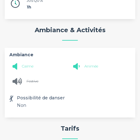
JUSQU'À
1h
Ambiance & Activités
Ambiance
Calme
Animée
Festive
💃
Possibilité de danser
Non
Tarifs