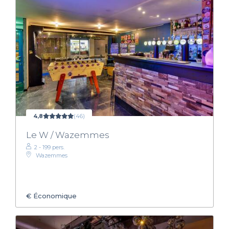
4,8
(46)
Le W / Wazemmes
2 - 199 pers.
Wazemmes
€
Économique