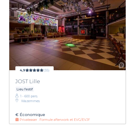
4,9
(55)
JOST Lille
Lieu festif
1 - 600 pers.
Wazemmes
€
Économique
Privateaser : Formule afterwork et EVG/EVJF