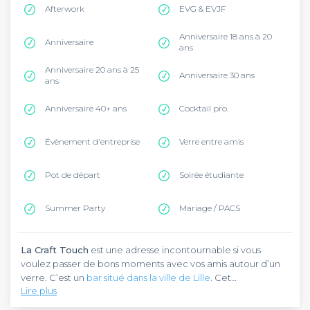
Afterwork
EVG & EVJF
Anniversaire 18 ans à 20
Anniversaire
ans
Anniversaire 20 ans à 25
Anniversaire 30 ans
ans
Anniversaire 40+ ans
Cocktail pro.
Évènement d'entreprise
Verre entre amis
Pot de départ
Soirée étudiante
Summer Party
Mariage / PACS
La Craft Touch
est une adresse incontournable si vous
voulez passer de bons moments avec vos amis autour d’un
verre. C’est un
bar situé dans la ville de Lille
. Cet
Lire plus
établissement est à retrouver place de la Nouvelle
Aventure, au cœur du quartier Wazemmes. Vous pouvez
La Craft Touch
est un bar à bières craft (artisanales) au