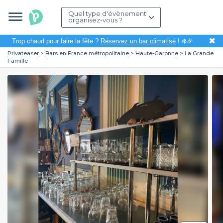
Quel type d'évènement
organisez-vous ?
✖
Trop chaud pour faire la fête ?
Réservez un bar climatisé
! ❄️🎉
Privateaser
Bars en France métropolitaine
Haute-Garonne
La Grande
Famille