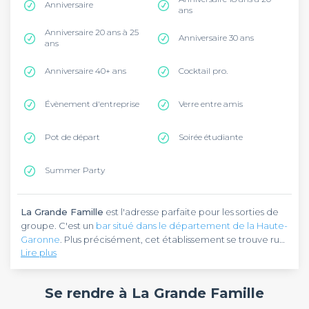
Anniversaire
ans
Anniversaire 20 ans à 25
Anniversaire 30 ans
ans
Anniversaire 40+ ans
Cocktail pro.
Évènement d'entreprise
Verre entre amis
Pot de départ
Soirée étudiante
Summer Party
La Grande Famille
est l'adresse parfaite pour les sorties de
groupe. C'est un
bar situé dans le département de la Haute-
Garonne
. Plus précisément, cet établissement se trouve rue
Lire plus
d'Andorre, dans la commune de Pinsaguel. Il se trouve à 12,7
km de Toulouse.
La Grande Famille
est un café culturel éclectique
facilement remarquable grâce à sa devanture bleue.
Se rendre à La Grande Famille
Plusieurs activités s'y déroulent suivant un programme bien
ordonné. Venez jouer au bingo, à des jeux de société ou à