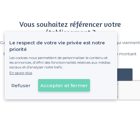
Vous souhaitez référencer votre
établissement ?
Le respect de votre vie privée est notre
Gagnez de nombreux clients parmi le million de visiteurs qui viennent
sur Privateaser chaque mois.
priorité
Pas de commissions et sans engagement, vous payez un montant
Les cookies nous permettent de personnaliser le contenu et
fixe sans risque de voir déraper la facture.
les annonces, d'offrir des fonctionnalités relatives aux médias
sociaux et d'analyser notre trafic.
En savoir plus
Référencer mon établissement
Refuser
Accepter et fermer
Déjà client
À propos de Privateaser