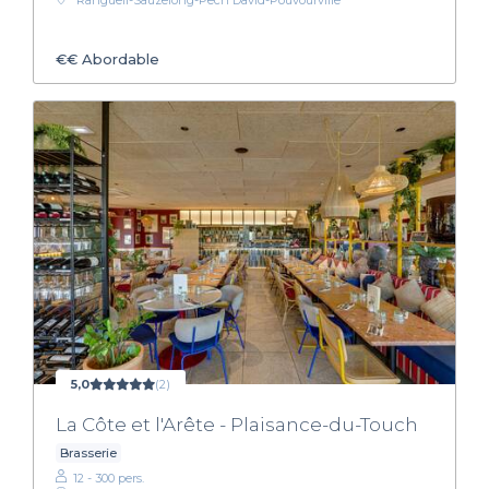
Rangueil-Sauzelong-Pech David-Pouvourville
€€
Abordable
5,0
(2)
La Côte et l'Arête - Plaisance-du-Touch
Brasserie
12 - 300 pers.