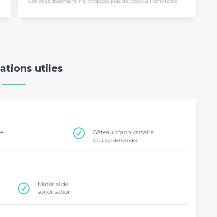
Cet établissement ne propose pas de cocktail dînatoire
ations utiles
ns
Gâteau d'anniversaire
(Oui, sur demande)
Matériel de
sonorisation