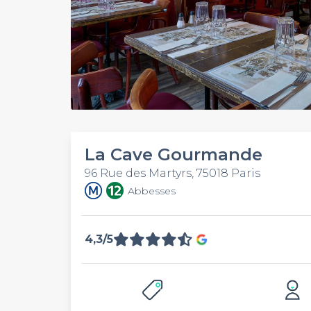
La Cave Gourmande
96 Rue des Martyrs, 75018 Paris
Abbesses
4,3/5