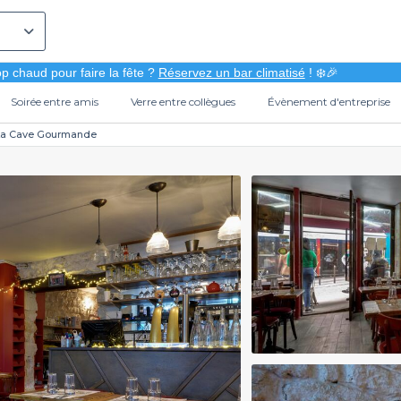
p chaud pour faire la fête ?
Réservez un bar climatisé
! ❄️🎉
Soirée entre amis
Verre entre collègues
Évènement d'entreprise
La Cave Gourmande