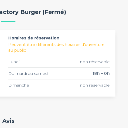
es à bon prix (notamment le vin),
La Factory Burger
x : tapas, planches, nachos maison, mozza stick, et
Factory Burger (Fermé)
s ! Ajoutez à cela la possibilité de privatiser le sous-
là un endroit parfait pour votre prochain afterwork, pot
ou privatisez l'intégralité de
La Factory Burger
, et
jours d'ouverture (du mardi au samedi, de 18h à minuit),
Horaires de réservation
Peuvent être différents des horaires d'ouverture
au public
Lundi
non réservable
Du mardi au samedi
18h – 0h
Dimanche
non réservable
Avis