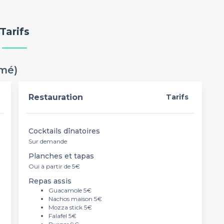
Tarifs
rmé)
Restauration
Tarifs
Cocktails dînatoires
Sur demande
Planches et tapas
Oui à partir de 5€
Repas assis
Guacamole 5€
Nachos maison 5€
Mozza stick 5€
Falafel 5€