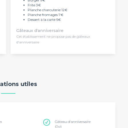
Burger 9€
Frite 3€
Planche charcuterie 12€
Planche fromages 7€
Dessert à la carte 5€
Gâteaux d'anniversaire
Cet établissement ne propose pas de gâteaux
d'anniversaire
ations utiles
ns
Gâteau d'anniversaire
(Oui)