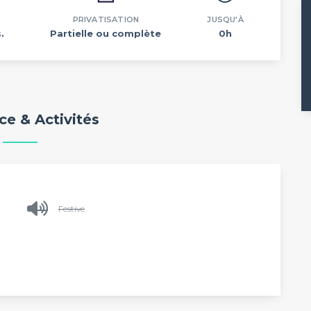
PRIVATISATION
JUSQU'À
.
Partielle ou complète
0h
e & Activités
Festive