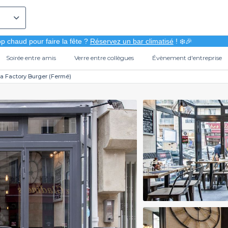
p chaud pour faire la fête ?
Réservez un bar climatisé
! ❄️🎉
Soirée entre amis
Verre entre collègues
Évènement d'entreprise
a Factory Burger (Fermé)