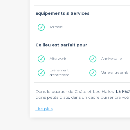
Equipements & Services
Terrasse
Ce lieu est parfait pour
Afterwork
Anniversaire
Évènement
Verre entre amis
d'entreprise
Dans le quartier de Châtelet-Les-Halles,
La Fac
bons petits plats, dans un cadre qui rendra v
Un décor au style industriel accueille les visite
Lire plus
blanc cassé, grande horloge stylisée, et surtou
dans la grande salle et sur la terrasse, tout ce
groupe.