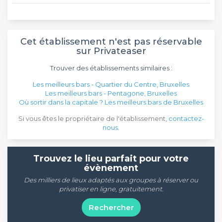
Cet établissement n'est pas réservable
sur Privateaser
Trouver des établissements similaires :
Les meilleurs bars - Quartier du Centre, Bruxelles
Les meilleurs bars - Pentagone, Bruxelles
Où sortir dans la capitale ? Les meilleurs bars de Bruxelles
Si vous êtes le propriétaire de l'établissement,
contactez-
nous
.
Trouvez le lieu parfait pour votre
évènement
Des milliers de lieux adaptés aux groupes à réserver ou
privatiser en ligne, gratuitement.
Rechercher