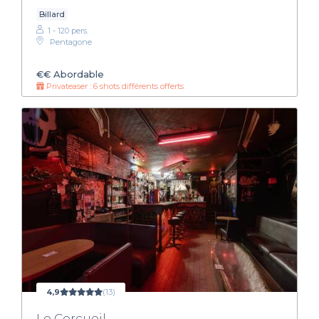
Billard
1 - 120 pers.
Pentagone
€€
Abordable
Privateaser : 6 shots différents offerts
4,9
(13)
Le Cercueil