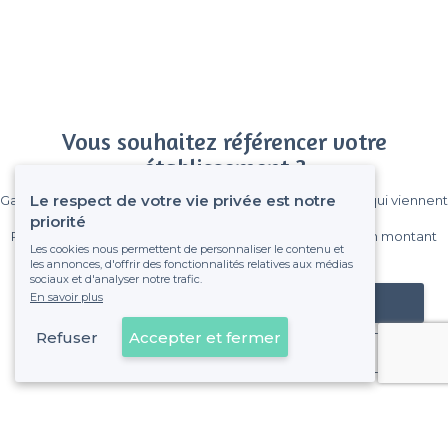
Vous souhaitez référencer votre
établissement ?
Le respect de votre vie privée est notre
Gagnez de nombreux clients parmi le million de visiteurs qui viennent
sur Privateaser chaque mois.
priorité
Pas de commissions et sans engagement, vous payez un montant
Les cookies nous permettent de personnaliser le contenu et
fixe sans risque de voir déraper la facture.
les annonces, d'offrir des fonctionnalités relatives aux médias
sociaux et d'analyser notre trafic.
En savoir plus
Référencer mon établissement
Refuser
Accepter et fermer
Déjà client