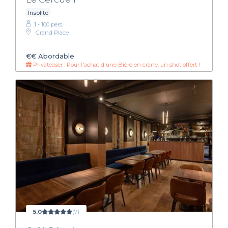
Insolite
1 - 100 pers.
Grand Place
€€
Abordable
Privateaser : Pour l'achat d'une Bière en crâne, un shot offert !
5,0
(7)