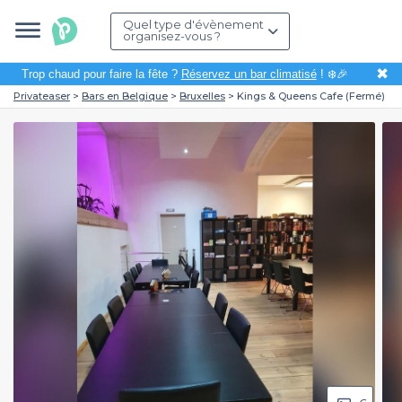
Quel type d'évènement
organisez-vous ?
✖
Trop chaud pour faire la fête ?
Réservez un bar climatisé
! ❄️🎉
Privateaser
Bars en Belgique
Bruxelles
Kings & Queens Cafe (Fermé)