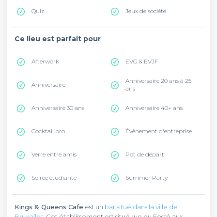
Quiz
Jeux de société
Ce lieu est parfait pour
Afterwork
EVG & EVJF
Anniversaire 20 ans à 25
Anniversaire
ans
Anniversaire 30 ans
Anniversaire 40+ ans
Cocktail pro.
Évènement d'entreprise
Verre entre amis
Pot de départ
Soirée étudiante
Summer Party
Kings & Queens Cafe
est un
bar situé dans la ville de
Bruxelles
. Cet établissement est situé rue du Fossé aux