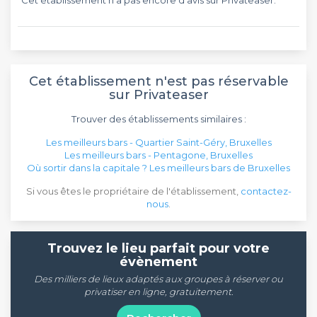
Cet établissement n'est pas réservable
sur Privateaser
Trouver des établissements similaires :
Les meilleurs bars - Quartier Saint-Géry, Bruxelles
Les meilleurs bars - Pentagone, Bruxelles
Où sortir dans la capitale ? Les meilleurs bars de Bruxelles
Si vous êtes le propriétaire de l'établissement,
contactez-
nous
.
Trouvez le lieu parfait pour votre
évènement
Des milliers de lieux adaptés aux groupes à réserver ou
privatiser en ligne, gratuitement.