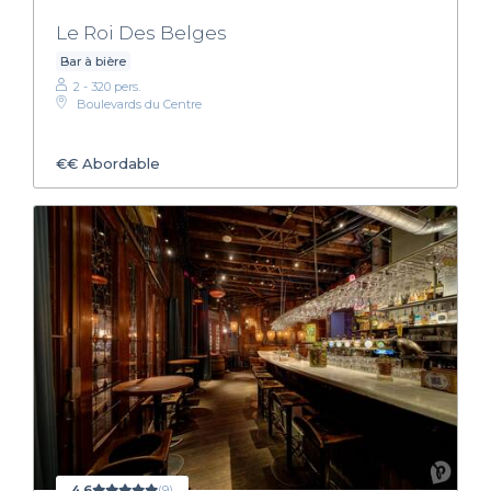
Le Roi Des Belges
Bar à bière
2 - 320 pers.
Boulevards du Centre
€€
Abordable
4,6
(9)