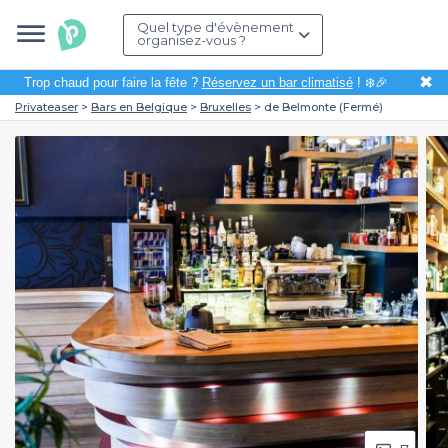
Quel type d'évènement
organisez-vous ?
✖
Trop chaud pour faire la fête ?
Réservez un bar climatisé
! ❄️🎉
Privateaser
Bars en Belgique
Bruxelles
de Belmonte (Fermé)