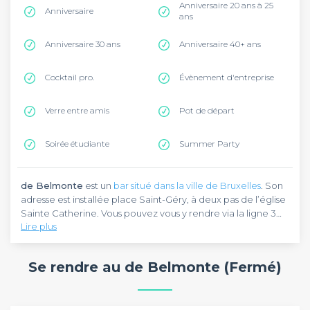
Anniversaire 20 ans à 25
Anniversaire
ans
Anniversaire 30 ans
Anniversaire 40+ ans
Cocktail pro.
Évènement d'entreprise
Verre entre amis
Pot de départ
Soirée étudiante
Summer Party
de Belmonte
est un
bar situé dans la ville de Bruxelles
. Son
adresse est installée place Saint-Géry, à deux pas de l’église
Sainte Catherine. Vous pouvez vous y rendre via la ligne 3
Lire plus
ou 4 du tramway qui vous déposera à la station Bourse, à
200 mètres de là.
de Belmonte
est réputé pour ses cocktails, parfaitement
réalisés par un barman. Des murs en briques rouges, un
Se rendre au de Belmonte (Fermé)
lustre illuminant les convives en tête à tête et un décor qui
plaît aux yeux se voient dès l’entrée. Cela vous donne une
petite idée en tête par rapport à l’ambiance. Prenez le
de Belmonte
est ouvert du mardi au samedi de 15h à 3h du
temps d’apprécier la bonne vibe qui habite le lieu tout en
matin. Si vous prévoyez d’organiser une fête d’anniversaire,