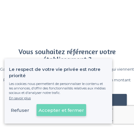
Vous souhaitez référencer votre
établissement ?
Le respect de votre vie privée est notre
Gagnez de nombreux clients parmi le million de visiteurs qui viennent
sur Privateaser chaque mois.
priorité
Pas de commissions et sans engagement, vous payez un montant
Les cookies nous permettent de personnaliser le contenu et
fixe sans risque de voir déraper la facture.
les annonces, d'offrir des fonctionnalités relatives aux médias
sociaux et d'analyser notre trafic.
En savoir plus
Référencer mon établissement
Refuser
Accepter et fermer
Déjà client