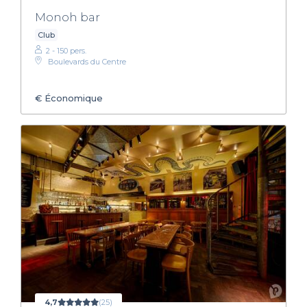
Monoh bar
Club
2 - 150 pers.
Boulevards du Centre
€
Économique
4,7
(25)