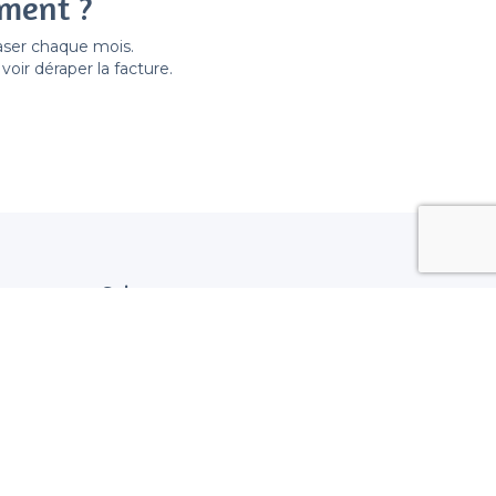
ement ?
easer chaque mois.
ir déraper la facture.
Suivez nous