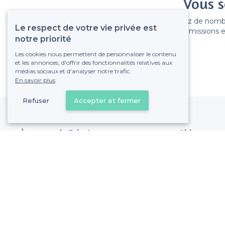
Vous s
Gagnez de nombreu
Le respect de votre vie privée est
Pas de commissions et
notre priorité
Les cookies nous permettent de personnaliser le contenu
et les annonces, d'offrir des fonctionnalités relatives aux
médias sociaux et d'analyser notre trafic.
En savoir plus
Refuser
Accepter et fermer
À propos de Privateaser
Aide
Privateaser Media
Référencer mon
Privateaser en Espagne
Politique de pro
Conditions génér