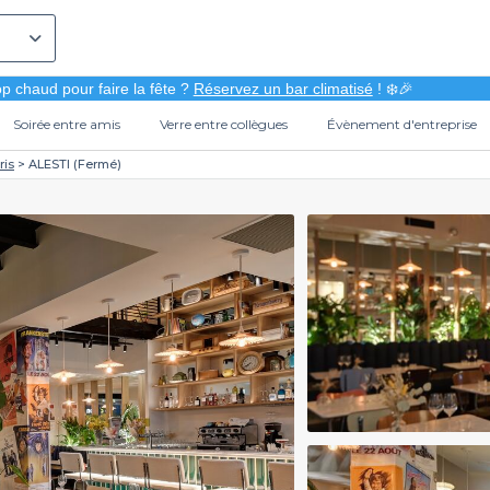
p chaud pour faire la fête ?
Réservez un bar climatisé
! ❄️🎉
Soirée entre amis
Verre entre collègues
Évènement d'entreprise
ris
ALESTI (Fermé)