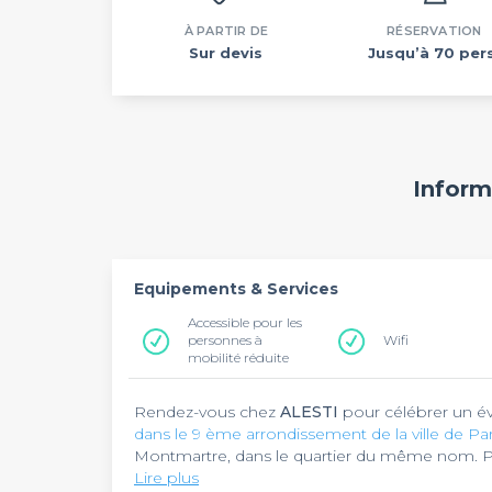
À PARTIR DE
RÉSERVATION
Sur devis
Jusqu’à 70 pers
Inform
Equipements & Services
Accessible pour les
personnes à
Wifi
mobilité réduite
Rendez-vous chez
ALESTI
pour célébrer un é
dans le 9 ème arrondissement de la ville de Par
Montmartre, dans le quartier du même nom. Po
ou 9 du métro. Descendez alors à la station Gr
Lire plus