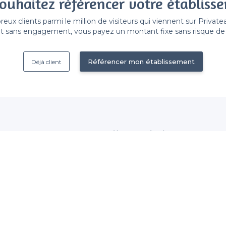
ouhaitez référencer votre établiss
x clients parmi le million de visiteurs qui viennent sur Privat
 sans engagement, vous payez un montant fixe sans risque de vo
Référencer mon établissement
Déjà client
Nous contacter
 établissement
contact@privateaser.com
Nos clients sont satisfaits :
tection des données
4,6/5
ales d'utilisation