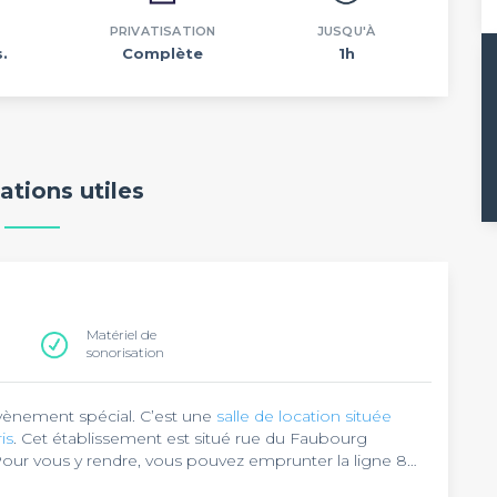
PRIVATISATION
JUSQU'À
.
Complète
1h
ations utiles
Matériel de
sonorisation
vènement spécial. C’est une
salle de location située
is
. Cet établissement est situé rue du Faubourg
ur vous y rendre, vous pouvez emprunter la ligne 8
ands Boulevards, à 130 mètres de là.