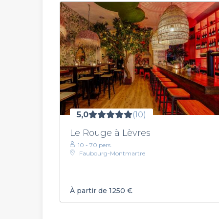
5,0
(10)
Le Rouge à Lèvres
10 - 70 pers.
Faubourg-Montmartre
À partir de 1250 €