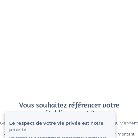
Vous souhaitez référencer votre
établissement ?
Le respect de votre vie privée est notre
Gagnez de nombreux clients parmi le million de visiteurs qui viennent
sur Privateaser chaque mois.
priorité
Pas de commissions et sans engagement, vous payez un montant