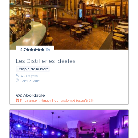
4,7
(19)
Les Distilleries Idéales
Temple de la bière
4 - 60 pers.
Vieille-Ville
€€
Abordable
Privateaser : Happy hour prolongé jusqu'à 21h