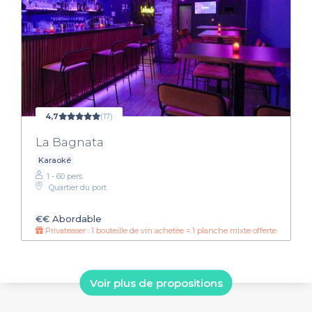
4,7
(17)
La Bagnata
Karaoké
1 - 60 pers.
Quartier du port
€€
Abordable
Privateaser : 1 bouteille de vin achetée = 1 planche mixte offerte
Voir plus de propositions