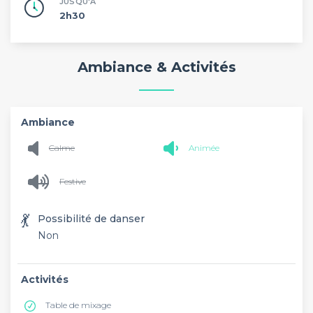
JUSQU'À
2h30
Ambiance & Activités
Ambiance
Calme
Animée
Festive
💃
Possibilité de danser
Non
Activités
Table de mixage