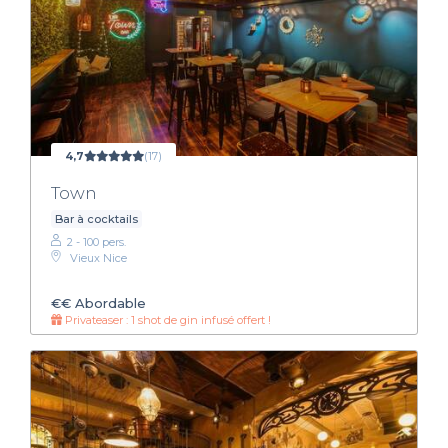
4,7
(17)
Town
Bar à cocktails
2 - 100 pers.
Vieux Nice
€€
Abordable
Privateaser : 1 shot de gin infusé offert !