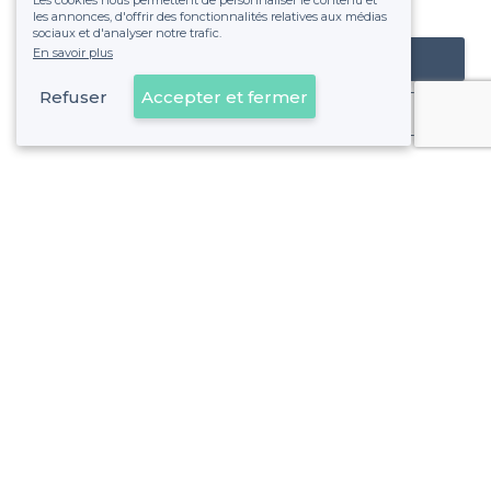
Les cookies nous permettent de personnaliser le contenu et
fixe sans risque de voir déraper la facture.
les annonces, d'offrir des fonctionnalités relatives aux médias
sociaux et d'analyser notre trafic.
En savoir plus
Référencer mon établissement
Refuser
Accepter et fermer
Déjà client
À propos de Privateaser
Privateaser Media
Privateaser en Espagne
Aide
Référencer mon établissement
Politique de protection des données