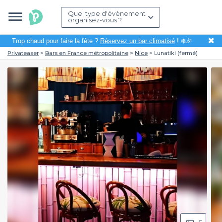
Quel type d'évènement
organisez-vous ?
✖
Trop chaud pour faire la fête ?
Réservez un bar climatisé
! ❄️🎉
Privateaser
Bars en France métropolitaine
Nice
Lunatiki (fermé)