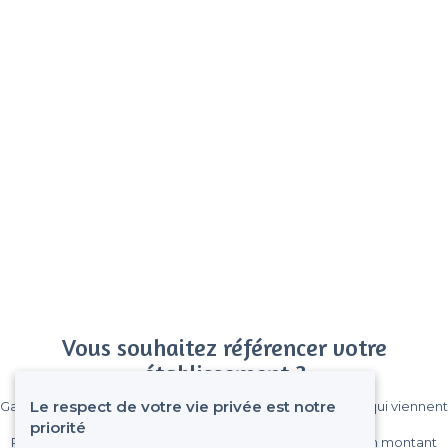
Vous souhaitez référencer votre
établissement ?
Le respect de votre vie privée est notre
Gagnez de nombreux clients parmi le million de visiteurs qui viennent
sur Privateaser chaque mois.
priorité
Pas de commissions et sans engagement, vous payez un montant