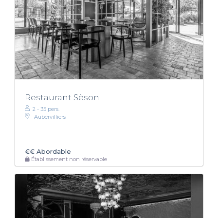
Restaurant Sèson
2 - 35 pers.
Aubervilliers
€€
Abordable
Établissement non réservable