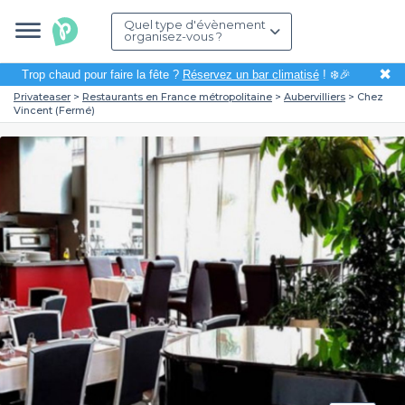
Quel type d'évènement
organisez-vous ?
✖
Trop chaud pour faire la fête ?
Réservez un bar climatisé
! ❄️🎉
Privateaser
Restaurants en France métropolitaine
Aubervilliers
Chez
Vincent (Fermé)