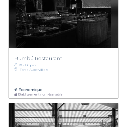
Bumbú Restaurant
10 - 100 pers.
Fort d'Aubervilliers
€
Économique
Établissement non réservable