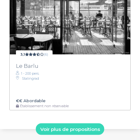
3,1
(6)
Le Barlu
1 - 200 pers.
Stalingrad
€€
Abordable
Établissement non réservable
Voir plus de propositions