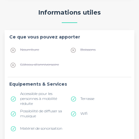
Informations utiles
Ce que vous pouvez apporter
Nourriture
Boissons
Gâteau d'anniversaire
Equipements & Services
Accessible pour les
personnes à mobilité
Terrasse
réduite
Possibilité de diffuser sa
Wifi
musique
Matériel de sonorisation