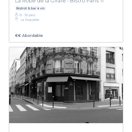
La Robe de la Girafe - Bistro Paris 11
Bistrot & bar à vin
8 - 50 pers.
La Roquette
€€
Abordable