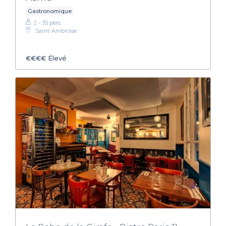
Gastronomique
2 - 35 pers.
Saint-Ambroise
€€€€
Élevé