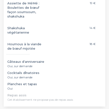
Assiette de MéMé :
19 €
Boulettes de bœuf
façon soumsoum,
shakshuka
Shakshuka
14 €
végétarienne
Houmous à la viande
18 €
de bœuf mijotée
Gâteaux d'anniversaire
Oui, sur demande
Cocktails dînatoires
Oui, sur demande
Planches et tapas
Oui
Repas assis
Cet établissement ne propose pas de repas assis