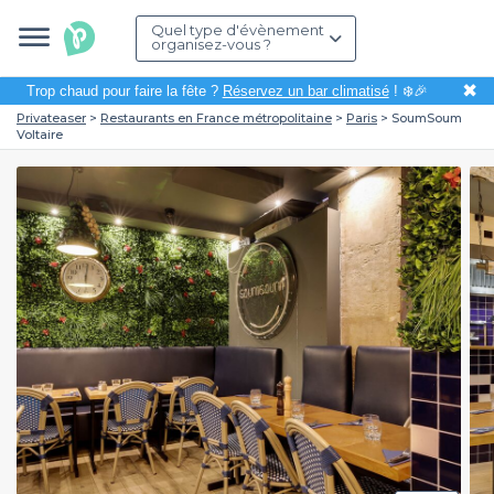
Quel type d'évènement
organisez-vous ?
✖
Trop chaud pour faire la fête ?
Réservez un bar climatisé
! ❄️🎉
Privateaser
Restaurants en France métropolitaine
Paris
SoumSoum
Voltaire