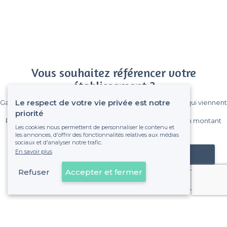
Vous souhaitez référencer votre
établissement ?
Le respect de votre vie privée est notre
Gagnez de nombreux clients parmi le million de visiteurs qui viennent
sur Privateaser chaque mois.
priorité
Pas de commissions et sans engagement, vous payez un montant
Les cookies nous permettent de personnaliser le contenu et
fixe sans risque de voir déraper la facture.
les annonces, d'offrir des fonctionnalités relatives aux médias
sociaux et d'analyser notre trafic.
En savoir plus
Référencer mon établissement
Refuser
Accepter et fermer
Déjà client