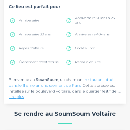
Ce lieu est parfait pour
Anniversaire 20 ans à 25
Anniversaire
ans
Anniversaire 30 ans
Anniversaire 40+ ans
Repas d'affaire
Cocktail pro.
Évènement d'entreprise
Repas d'équipe
Bienvenue au
SoumSoum
, un charmant
restaurant situé
dans le 11 ème arrondissement de Paris
. Cette adresse est
installée sur le boulevard Voltaire, dans le quartier festif de la
Lire plus
Roquette. Pour vous y rendre, vous pouvez emprunter la
ligne 9 du métro, qui vous emmènera à la station Voltaire, à
Le
SoumSoum
est basé sur un concept de street food
150 mètres de là.
israélien qui vous fait voyager dans les rues de Tel Aviv. La
Se rendre au SoumSoum Voltaire
décoration typée orientaliste, simple et épurée, offre une
atmosphère cosy. Des matières brutes comme le bois sur les
tables, la faïence aux murs et le sol en parquet donnent au
Un événement en vue ? N’hésitez surtout pas à réserver des