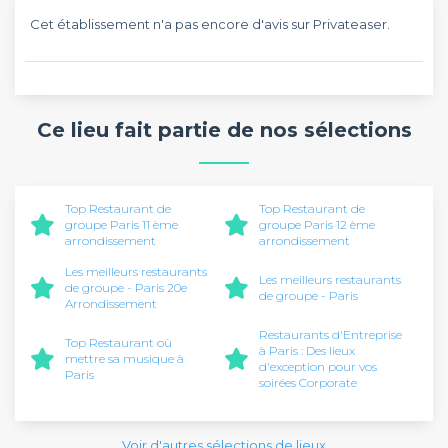
Cet établissement n'a pas encore d'avis sur Privateaser.
Ce lieu fait partie de nos sélections
Top Restaurant de
Top Restaurant de
groupe Paris 11 ème
groupe Paris 12 ème
arrondissement
arrondissement
Les meilleurs restaurants
Les meilleurs restaurants
de groupe - Paris 20e
de groupe - Paris
Arrondissement
Restaurants d'Entreprise
Top Restaurant où
à Paris : Des lieux
mettre sa musique à
d'exception pour vos
Paris
soirées Corporate
Voir d'autres sélections de lieux