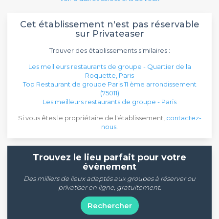
Cet établissement n'est pas réservable
sur Privateaser
Trouver des établissements similaires :
Les meilleurs restaurants de groupe - Quartier de la
Roquette, Paris
Top Restaurant de groupe Paris 11 ème arrondissement
(75011)
Les meilleurs restaurants de groupe - Paris
Si vous êtes le propriétaire de l'établissement,
contactez-
nous
.
Trouvez le lieu parfait pour votre
évènement
Des milliers de lieux adaptés aux groupes à réserver ou
privatiser en ligne, gratuitement.
Rechercher