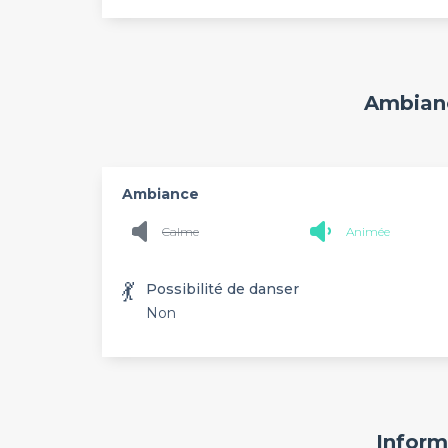
Ambianc
Ambiance
Calme
Animée
💃
Possibilité de danser
Non
Inform