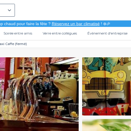
p chaud pour faire la fête ?
Réservez un bar climatisé
! ❄️🎉
Soirée entre amis
Verre entre collègues
Évènement d'entreprise
axi Caffe (fermé)