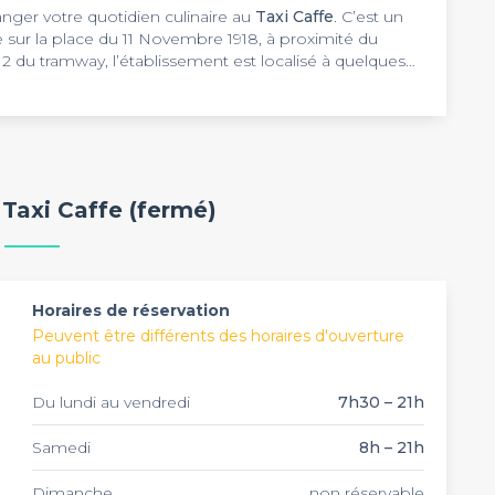
anger votre quotidien culinaire au
Taxi Caffe
. C’est un
ée sur la place du 11 Novembre 1918, à proximité du
 du tramway, l’établissement est localisé à quelques
ouge. À l’intérieur, les canapés en cuir et les divers
pause déjeuner dans un style vintage. L'adressse est
nt les saisons de matchs. Vous aussi, venez supporter
e délicieuse, préparée à base de produits frais et de
e boissons. Faites-vous plaisir ! Vous pouvez également
 7h à 21h et le samedi à partir de 8h. Pouvant accueillir
 Taxi Caffe (fermé)
'air frais ou du soleil. Une ambiance animée vous y attend.
 est propice pour la réception d'événements privés ou
ables chez
Taxi Caffe
.
Horaires de réservation
Peuvent être différents des horaires d'ouverture
au public
Du lundi au vendredi
7h30 – 21h
Samedi
8h – 21h
Dimanche
non réservable