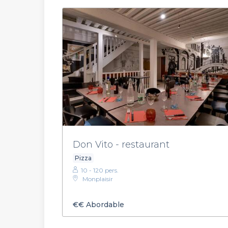
Don Vito - restaurant
Pizza
10 - 120 pers.
Monplaisir
€€
Abordable