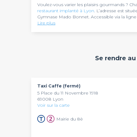
Voulez-vous varier les plaisirs gourmands ? Ch
restaurant implanté à Lyon
. L’adresse est situ
Gymnase Mado Bonnet. Accessible via la ligne 2
pas de l'arrêt Mairie du 8 ème.
Lire plus
Taxi Caffe
se distingue par sa façade peinte en r
cadres subliment le lieu. Venez prendre votre 
très fréquenté par les Lyonnais, surtout penda
votre équipe ! Le restaurant propose une cuisin
saison. Vous avez un large choix de plats et d
Le restaurant est ouvert du lundi au vendredi de
Se rendre au
vous installer sur la terrasse pour profiter de l
une cinquantaine de convives, l’établissement
professionnels. N'hésitez pas à réserver vos t
Taxi Caffe (fermé)
5 Place du 11 Novembre 1918
69008 Lyon
Voir sur la carte
Mairie du 8è