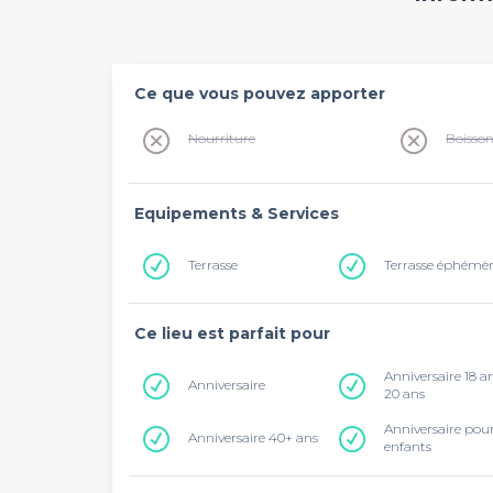
Ce que vous pouvez apporter
Nourriture
Boisso
Equipements & Services
Terrasse
Terrasse éphémè
Ce lieu est parfait pour
Anniversaire 18 a
Anniversaire
20 ans
Anniversaire pou
Anniversaire 40+ ans
enfants