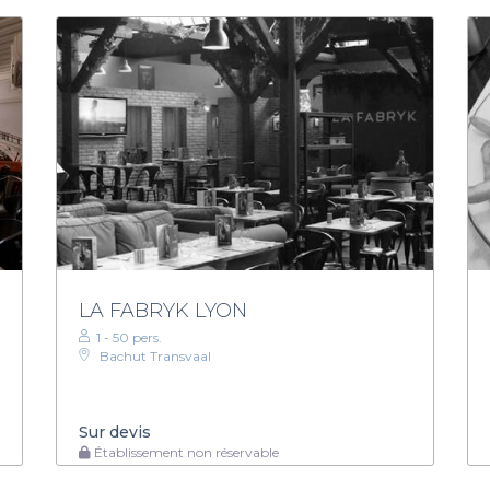
LA FABRYK LYON
1 - 50 pers.
Bachut Transvaal
Sur devis
Établissement non réservable