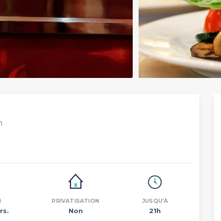
n
N
PRIVATISATION
JUSQU'À
rs.
Non
21h