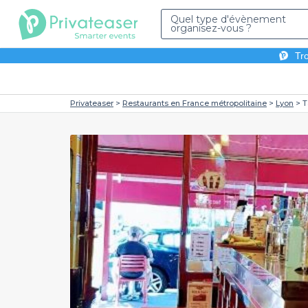
Quel type d'évènement
organisez-vous ?
Tro
Privateaser
Restaurants en France métropolitaine
Lyon
T