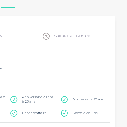
ns
Gâteau d'anniversaire
re
ns à
Anniversaire 20 ans
Anniversaire 30 ans
à 25 ans
r
Repas d'affaire
Repas d'équipe