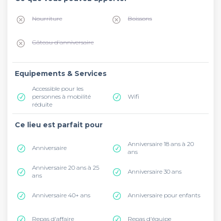
Nourriture
Boissons
Gâteau d'anniversaire
Equipements & Services
Accessible pour les
personnes à mobilité
Wifi
réduite
Ce lieu est parfait pour
Anniversaire 18 ans à 20
Anniversaire
ans
Anniversaire 20 ans à 25
Anniversaire 30 ans
ans
Anniversaire 40+ ans
Anniversaire pour enfants
Repas d'affaire
Repas d'équipe