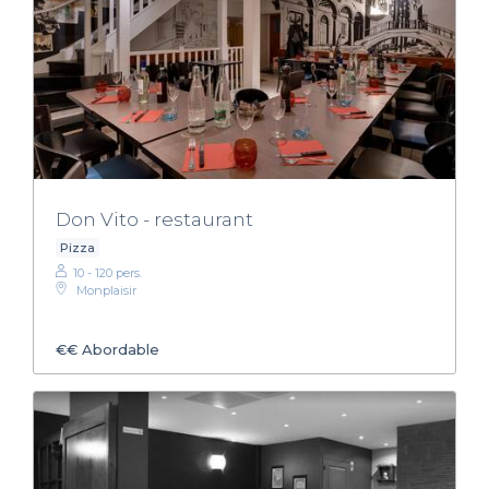
Don Vito - restaurant
Pizza
10 - 120 pers.
Monplaisir
€€
Abordable