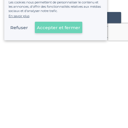
Les cookies nous permettent de personnaliser le contenu et
fixe sans risque de voir déraper la facture.
les annonces, d'offrir des fonctionnalités relatives aux médias
sociaux et d'analyser notre trafic.
En savoir plus
Référencer mon établissement
Refuser
Accepter et fermer
Déjà client
À propos de Privateaser
Privateaser Media
Privateaser en Espagne
Aide
Référencer mon établissement
Politique de protection des données