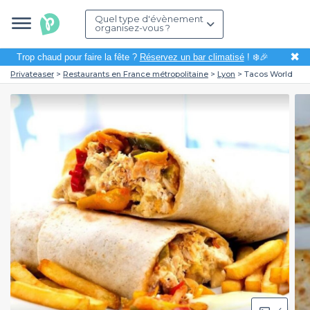
Quel type d'évènement
organisez-vous ?
✖
Trop chaud pour faire la fête ?
Réservez un bar climatisé
! ❄️🎉
Privateaser
Restaurants en France métropolitaine
Lyon
Tacos World