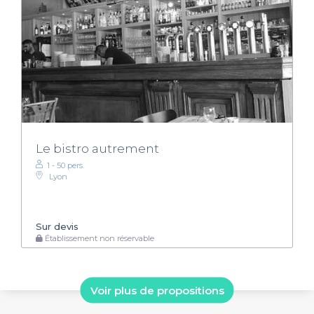
Le bistro autrement
1 - 50 pers.
Lyon
Sur devis
Établissement non réservable
Voir plus de propositions