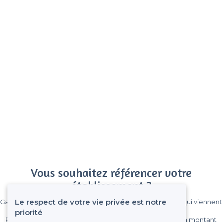
Vous souhaitez référencer votre
établissement ?
Le respect de votre vie privée est notre
Gagnez de nombreux clients parmi le million de visiteurs qui viennent
sur Privateaser chaque mois.
priorité
Pas de commissions et sans engagement, vous payez un montant