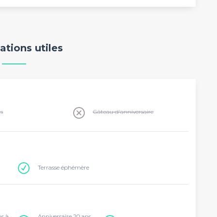
ations utiles
ns
Gâteau d'anniversaire
Terrasse éphémère
ns à
Anniversaire 20 ans