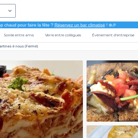
p chaud pour faire la fête ?
Réservez un bar climatisé
! ❄️🎉
Soirée entre amis
Verre entre collègues
Évènement d'entreprise
artines é nous (Fermé)