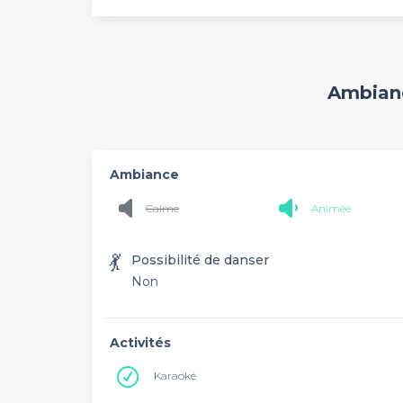
Ambianc
Ambiance
Calme
Animée
💃
Possibilité de danser
Non
Activités
Karaoké