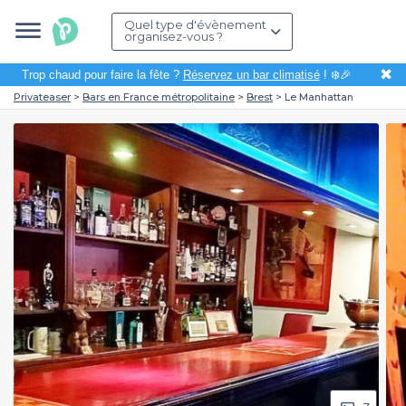
Quel type d'évènement
organisez-vous ?
✖
Trop chaud pour faire la fête ?
Réservez un bar climatisé
! ❄️🎉
Privateaser
Bars en France métropolitaine
Brest
Le Manhattan