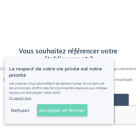
Vous souhaitez référencer votre
établissement ?
Le respect de votre vie privée est notre
Gagnez de nombreux clients parmi le million de visiteurs qui viennent
sur Privateaser chaque mois.
priorité
Pas de commissions et sans engagement, vous payez un montant
Les cookies nous permettent de personnaliser le contenu et
fixe sans risque de voir déraper la facture.
les annonces, d'offrir des fonctionnalités relatives aux médias
sociaux et d'analyser notre trafic.
En savoir plus
Référencer mon établissement
Refuser
Accepter et fermer
Déjà client