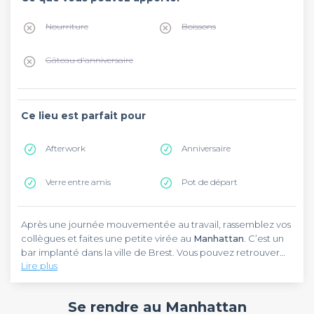
Nourriture
Boissons
Gâteau d'anniversaire
Ce lieu est parfait pour
Afterwork
Anniversaire
Verre entre amis
Pot de départ
Après une journée mouvementée au travail, rassemblez vos
collègues et faites une petite virée au
Manhattan
. C’est un
bar implanté dans la ville de Brest. Vous pouvez retrouver
Lire plus
l’adresse rue de l’Harteloire dans le centre-ville. En
empruntant la ligne A du tramway, déposez-vous à la station
Le Manhattan
vous reçoit dans un cadre cosy et feutré. Il
Siam qui se trouve à 900 mètres de l’établissement.
vous embarque dans une aventure à New-York. L’ensemble
Se rendre au Manhattan
de l'établissement vous offre une atmosphère sereine,