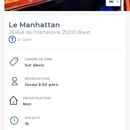
3
Le Manhattan
26 Rue de l'Harteloire, 29200 Brest
A Siam
GAMME DE PRIX
Sur devis
RÉSERVATION
Jusqu’à 50 pers.
PRIVATISATION
Non
JUSQU'À
1h