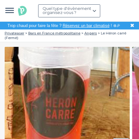
Quel type d'évènement
organisez-vous ?
✖
Trop chaud pour faire la fête ?
Réservez un bar climatisé
! ❄️🎉
Privateaser
Bars en France métropolitaine
Angers
Le Héron carré
(Fermé)