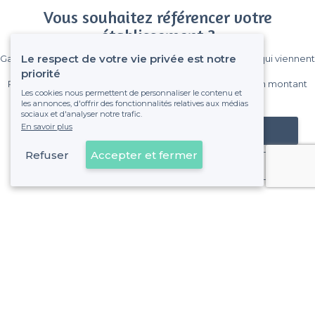
Vous souhaitez référencer votre
établissement ?
Le respect de votre vie privée est notre
Gagnez de nombreux clients parmi le million de visiteurs qui viennent
sur Privateaser chaque mois.
priorité
Pas de commissions et sans engagement, vous payez un montant
Les cookies nous permettent de personnaliser le contenu et
fixe sans risque de voir déraper la facture.
les annonces, d'offrir des fonctionnalités relatives aux médias
sociaux et d'analyser notre trafic.
En savoir plus
Référencer mon établissement
Refuser
Accepter et fermer
Déjà client
À propos de Privateaser
Privateaser Media
Privateaser en Espagne