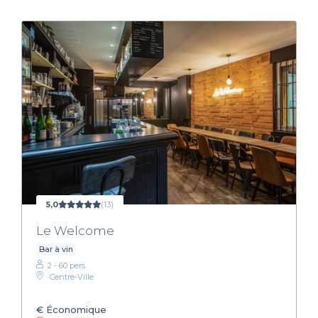
5,0
(13)
Le Welcome
Bar à vin
2 - 60 pers.
Centre-Ville
€
Économique