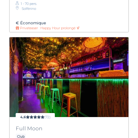
1 - 70 pers.
Solférino
€
Économique
Privateaser : Happy Hour prolongé 🍹
4,6
(72)
Full Moon
Club