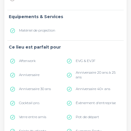
Equipements & Services
Matériel de projection
Ce lieu est parfait pour
Afterwork
EVG & EVJF
Anniversaire 20 ans à 25
Anniversaire
ans
Anniversaire 30 ans
Anniversaire 40+ ans
Cocktail pro.
Évènement d'entreprise
Verre entre amis
Pot de départ
Soirée étudiante
Summer Party