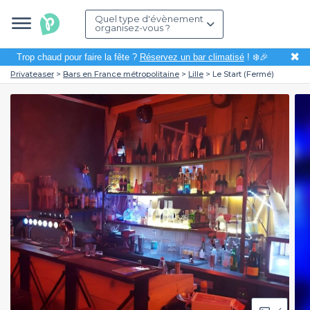
Quel type d'évènement
organisez-vous ?
✖
Trop chaud pour faire la fête ?
Réservez un bar climatisé
! ❄️🎉
Privateaser
Bars en France métropolitaine
Lille
Le Start (Fermé)