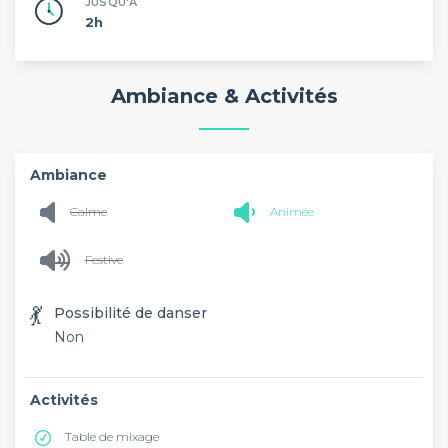
JUSQU'À
2h
Ambiance & Activités
Ambiance
Calme
Animée
Festive
💃
Possibilité de danser
Non
Activités
Table de mixage