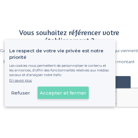
Vous souhaitez référencer votre
établissement ?
Le respect de votre vie privée est notre
Gagnez de nombreux clients parmi le million de visiteurs qui viennent
sur Privateaser chaque mois.
priorité
Pas de commissions et sans engagement, vous payez un montant
Les cookies nous permettent de personnaliser le contenu et
fixe sans risque de voir déraper la facture.
les annonces, d'offrir des fonctionnalités relatives aux médias
sociaux et d'analyser notre trafic.
En savoir plus
Référencer mon établissement
Refuser
Accepter et fermer
Déjà client