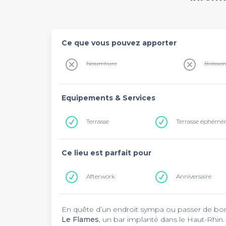
Ce que vous pouvez apporter
Nourriture
Boisso
Equipements & Services
Terrasse
Terrasse éphémè
Ce lieu est parfait pour
Afterwork
Anniversaire
En quête d’un endroit sympa ou passer de bo
Le Flames
, un bar implanté dans le Haut-Rhin. L’adresse est située rue de la grenouillère dans le vieu