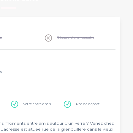
ns
Gâteau d'anniversaire
re
Verre entre amis
Pot de départ
ns moments entre amis autour d’un verre ? Venez chez
x