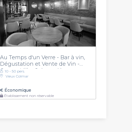
Au Temps d'un Verre - Bar à vin,
Dégustation et Vente de Vin -
Centre-Ville, Colmar, Alsace
10 - 50 pers.
Vieux Colmar
€
Économique
Établissement non réservable