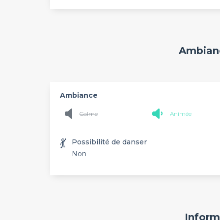
Ambianc
Ambiance
Calme
Animée
💃
Possibilité de danser
Non
Inform