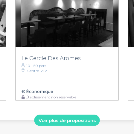
Le Cercle Des Aromes
10 - 50 pers.
Centre-Ville
€
Économique
Établissement non réservable
Voir plus de propositions