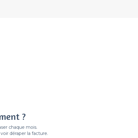
ement ?
easer chaque mois.
ir déraper la facture.