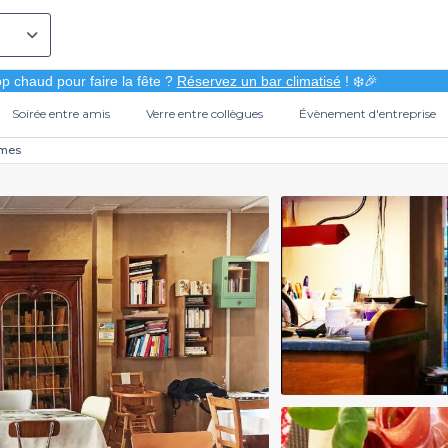
p chaud pour faire la fête ?
Réservez un bar climatisé
! ❄️🎉
Soirée entre amis
Verre entre collègues
Évènement d'entreprise
ames