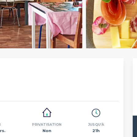
N
PRIVATISATION
JUSQU'À
rs.
Non
21h