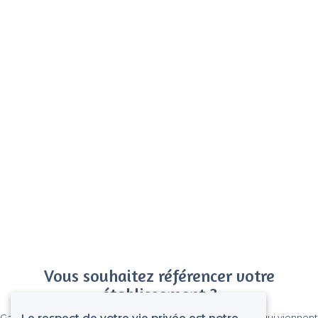
Vous souhaitez référencer votre
établissement ?
Le respect de votre vie privée est notre
Gagnez de nombreux clients parmi le million de visiteurs qui viennent