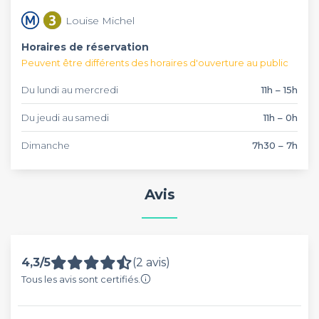
quelques tables à partir de 10 invités, ou privatiser une salle
complète pour accueillir 20 à 120 personnes. Enfin vous
Louise Michel
pouvez privatiser l'établissement entier avec une capacité
Horaires de réservation
allant jusqu'à 200 personnes. En réservant avec Privateaser,
bénéficiez de 10% de promotion sur la 3ème bouteille
Peuvent être différents des horaires d'ouverture au public
commandée, et des frais de privatisation offerts.
Du lundi au mercredi
11h – 15h
Du jeudi au samedi
11h – 0h
Dimanche
7h30 – 7h
Avis
4,3/5
(2 avis)
Tous les avis sont certifiés.