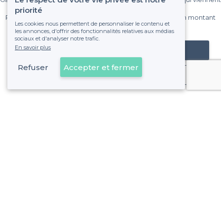
sur Privateaser chaque mois.
priorité
Pas de commissions et sans engagement, vous payez un montant
Les cookies nous permettent de personnaliser le contenu et
fixe sans risque de voir déraper la facture.
les annonces, d'offrir des fonctionnalités relatives aux médias
sociaux et d'analyser notre trafic.
En savoir plus
Référencer mon établissement
Refuser
Accepter et fermer
Déjà client
À propos de Privateaser
Privateaser Media
Privateaser en Espagne
Aide
Référencer mon établissement