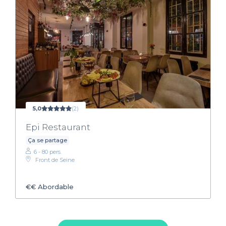
5,0
(2)
Epi Restaurant
Ça se partage
6 - 80 pers.
Front de Seine
€€
Abordable