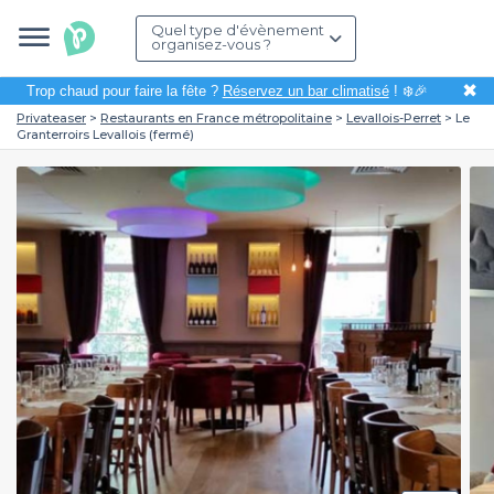
Quel type d'évènement
organisez-vous ?
✖
Trop chaud pour faire la fête ?
Réservez un bar climatisé
! ❄️🎉
Privateaser
Restaurants en France métropolitaine
Levallois-Perret
Le
Granterroirs Levallois (fermé)