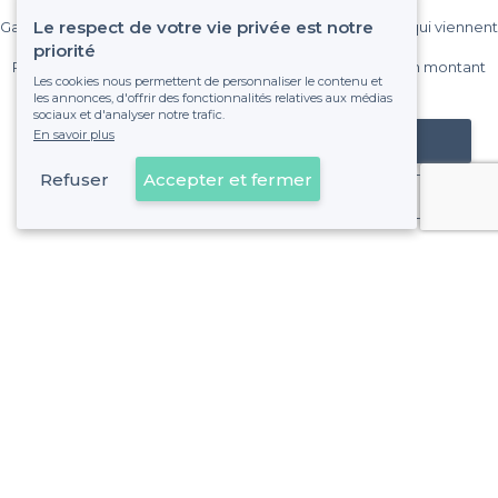
Le respect de votre vie privée est notre
Gagnez de nombreux clients parmi le million de visiteurs qui viennent
sur Privateaser chaque mois.
priorité
Pas de commissions et sans engagement, vous payez un montant
Les cookies nous permettent de personnaliser le contenu et
fixe sans risque de voir déraper la facture.
les annonces, d'offrir des fonctionnalités relatives aux médias
sociaux et d'analyser notre trafic.
En savoir plus
Référencer mon établissement
Refuser
Accepter et fermer
Déjà client
À propos de Privateaser
Privateaser Media
Privateaser en Espagne
Aide