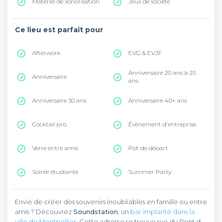
Matériel de sonorisation
Jeux de société
Ce lieu est parfait pour
Afterwork
EVG & EVJF
Anniversaire 20 ans à 25
Anniversaire
ans
Anniversaire 30 ans
Anniversaire 40+ ans
Cocktail pro.
Évènement d'entreprise
Verre entre amis
Pot de départ
Soirée étudiante
Summer Party
Envie de créer des souvenirs inoubliables en famille ou entre
amis ? Découvrez
Soundstation
, un
bar implanté dans la
ville de Montpellier
. Cette adresse se trouve rue du Pont de