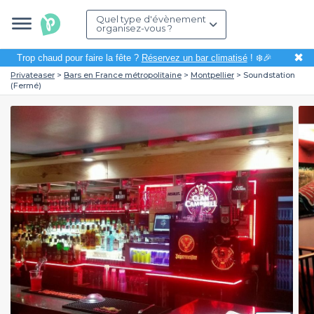
Quel type d'évènement
organisez-vous ?
✖
Trop chaud pour faire la fête ?
Réservez un bar climatisé
! ❄️🎉
Privateaser
Bars en France métropolitaine
Montpellier
Soundstation
(Fermé)