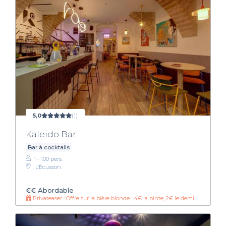
5,0
(1)
Kaleido Bar
Bar à cocktails
1 - 100 pers.
L’Écusson
€€
Abordable
Privateaser : Offre sur la bière blonde : 4€ la pinte, 2€ le demi