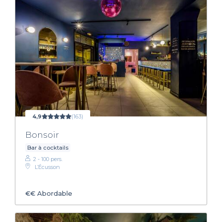
4,9
(163)
Bonsoir
Bar à cocktails
2 - 100 pers.
L’Écusson
€€
Abordable