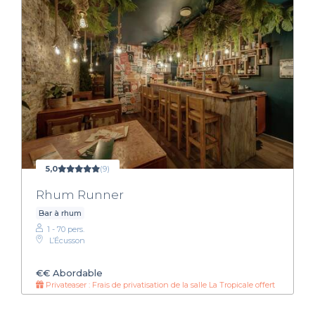
5,0
(9)
Rhum Runner
Bar à rhum
1 - 70 pers.
L’Écusson
€€
Abordable
Privateaser : Frais de privatisation de la salle La Tropicale offert