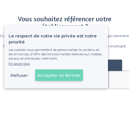
Vous souhaitez référencer votre
établissement ?
Le respect de votre vie privée est notre
Gagnez de nombreux clients parmi le million de visiteurs qui viennent
sur Privateaser chaque mois.
priorité
Pas de commissions et sans engagement, vous payez un montant
Les cookies nous permettent de personnaliser le contenu et
fixe sans risque de voir déraper la facture.
les annonces, d'offrir des fonctionnalités relatives aux médias
sociaux et d'analyser notre trafic.
En savoir plus
Référencer mon établissement
Refuser
Accepter et fermer
Déjà client
À propos de Privateaser
Privateaser Media