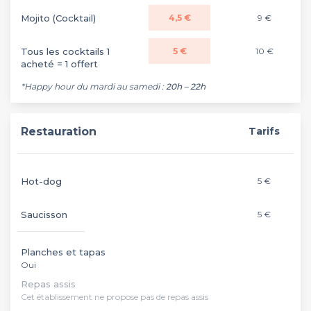
Mojito (Cocktail)
4,5 €
9 €
Tous les cocktails 1
5 €
10 €
acheté = 1 offert
*Happy hour du mardi au samedi :
20h – 22h
Restauration
Tarifs
Hot-dog
5 €
Saucisson
5 €
Planches et tapas
Oui
Repas assis
Cet établissement ne propose pas de repas assis