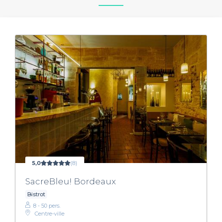
5,0
(8)
SacreBleu! Bordeaux
Bistrot
8 - 50 pers.
Centre-ville