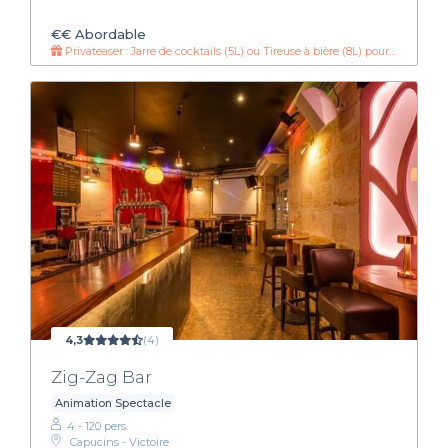
€€
Abordable
Privateaser : Jarre de cocktails (5L) ou Tireuse à bière (8L) pour 90€ !
4,3
(4)
Zig-Zag Bar
Animation Spectacle
4 - 120 pers.
Capucins - Victoire