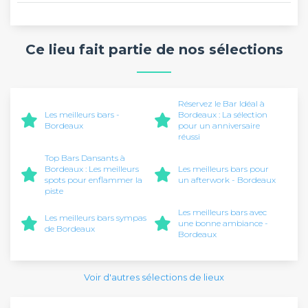
Ce lieu fait partie de nos sélections
Réservez le Bar Idéal à
Les meilleurs bars -
Bordeaux : La sélection
Bordeaux
pour un anniversaire
réussi
Top Bars Dansants à
Bordeaux : Les meilleurs
Les meilleurs bars pour
spots pour enflammer la
un afterwork - Bordeaux
piste
Les meilleurs bars avec
Les meilleurs bars sympas
une bonne ambiance -
de Bordeaux
Bordeaux
Voir d'autres sélections de lieux