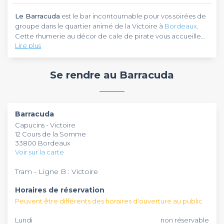
Le Barracuda
est le bar incontournable pour vos soirées de
groupe dans le quartier animé de la Victoire à
Bordeaux
.
Cette rhumerie au décor de cale de pirate vous accueille
Lire plus
dans une ambiance chaleureuse et décontractée, idéale
pour les afterworks, anniversaires et soirées entre amis.
Le Barracuda Bordeaux
propose une impressionnante
carte de rhums arrangés et de cocktails créatifs, servis par
Se rendre au Barracuda
une équipe de barmans passionnés. Profitez de l'happy
hour quotidien et des soirées à thème pour faire de vos
événements des moments inoubliables.
Situé au 12 cours de la Somme, le
Barracuda
vous ouvre ses
portes du mardi au samedi de 20h à 2h. Sa capacité
Barracuda
d'accueil et son ambiance festive en font le lieu parfait pour
Capucins - Victoire
vos célébrations en groupe au cœur de Bordeaux.
12 Cours de la Somme
33800 Bordeaux
Voir sur la carte
Tram - Ligne B : Victoire
Horaires de réservation
Peuvent être différents des horaires d'ouverture au public
Lundi
non réservable