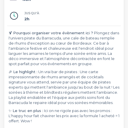
JUSQU'À
2h
🍹
Pourquoi organiser votre évènement ici ?
Plongez dans
l'univers pirate du Barracuda, une cale de bateau remplie
de rhums d'exception au cœur de Bordeaux. Ce bar à
l'ambiance festive et chaleureuse est l'endroit idéal pour
larguer les amarres le temps d'une soirée entre amis. La
déco immersive et l'atmosphère décontractée en font le
spot parfait pour vos événements en groupe.
🎉
Le highlight :
Un vrai bar de pirates : Une carte
impressionnante de rhums arrangés et de cocktails
signature vous attend, servie par une équipe de pirates
experts qui mettent l'ambiance jusqu'au bout de la nuit ! Les
soirées à thème et blindtests réguliers mettent l'ambiance.
La playlist endiablée et l'équipe aux petits soins font du
Barracuda le repaire idéal pour vos soirées mémorables.
✨
Le truc en plus :
Ici on ne rigole pas avec les promos :
L'happy hour fait chavirer les prix avec la formule 1 acheté = 1
offert. Wow !