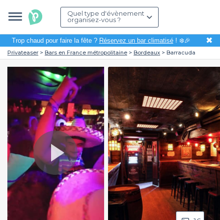
Quel type d'évènement
organisez-vous ?
✖
Trop chaud pour faire la fête ?
Réservez un bar climatisé
! ❄️🎉
Privateaser
Bars en France métropolitaine
Bordeaux
Barracuda
Play