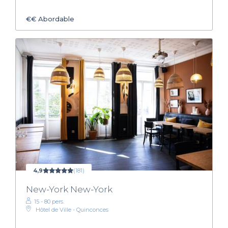
€€
Abordable
4,9
(181)
New-York New-York
15 - 80 pers.
Hôtel de Ville - Quinconces