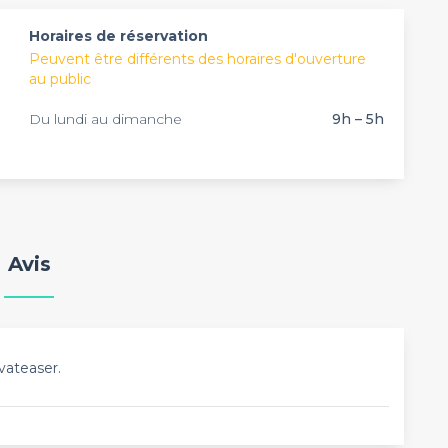
ermettant de célébrer votre anniversaire jusqu’au petit
établissement !
Horaires de réservation
Peuvent être différents des horaires d'ouverture
au public
Du lundi au dimanche
9h – 5h
Avis
vateaser.