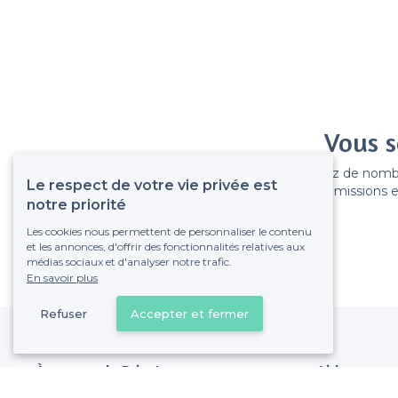
Vous s
Gagnez de nombreu
Le respect de votre vie privée est
Pas de commissions et
notre priorité
Les cookies nous permettent de personnaliser le contenu
et les annonces, d'offrir des fonctionnalités relatives aux
médias sociaux et d'analyser notre trafic.
En savoir plus
Refuser
Accepter et fermer
À propos de Privateaser
Aide