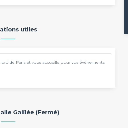
ations utiles
u nord de Paris et vous accueille pour vos évènements
100 m ² qui vous permettra d’organiser des soirées,
entre collègues. La salle peut accueillir jusqu’à 100
 en banquet.
De nombreux services vous sont proposés au sein de cet établissement. La
Salle Galilée
met à votre
ier ainsi que du personnel de sécurité. Un parking
alle Galilée (Fermé)
.
ersaire dans une salle de location, la
Salle Galilée
se