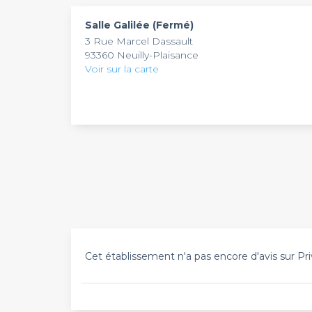
prête tout à fait ce genre d’évènement, vous p
matin. Il ne vous reste plus qu’à réserver cet 
Salle Galilée (Fermé)
3 Rue Marcel Dassault
93360 Neuilly-Plaisance
Voir sur la carte
Cet établissement n'a pas encore d'avis sur Pri