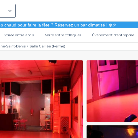
p chaud pour faire la fête ?
Réservez un bar climatisé
! ❄️🎉
Soirée entre amis
Verre entre collègues
Évènement d'entreprise
ine-Saint-Denis
Salle Galilée (Fermé)