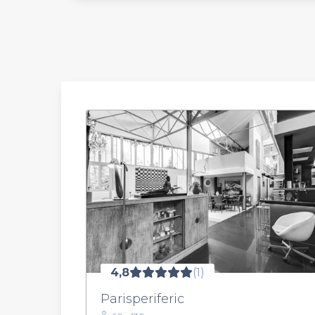
4,8
(1)
Parisperiferic