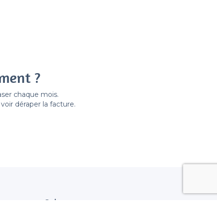
ement ?
easer chaque mois.
ir déraper la facture.
Suivez nous