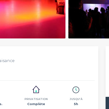
laisance
PRIVATISATION
JUSQU'À
s.
Complète
5h