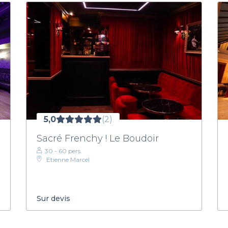
5,0
(2)
Sacré Frenchy ! Le Boudoir
30 - 60 pers.
Etienne Marcel
Sur devis