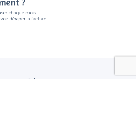
ement ?
easer chaque mois.
ir déraper la facture.
Suivez nous