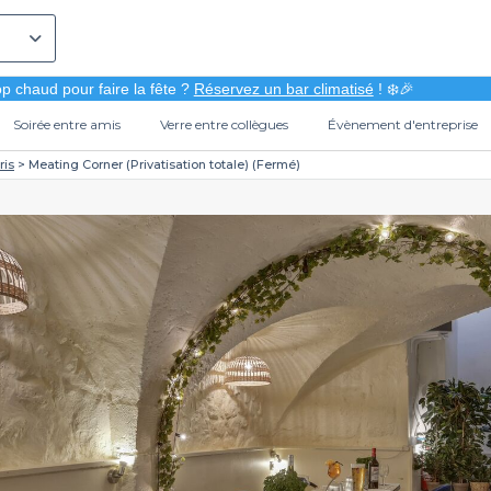
p chaud pour faire la fête ?
Réservez un bar climatisé
! ❄️🎉
Soirée entre amis
Verre entre collègues
Évènement d'entreprise
ris
Meating Corner (Privatisation totale) (Fermé)