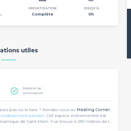
PRIVATISATION
JUSQU'À
.
Complète
0h
ations utiles
Matériel de
sonorisation
vez pas où le faire ? Rendez-vous au
Meating Corner
,
arrondissement parisien
. Cet espace événementiel est
ynamique de Saint Merri. Il se trouve à 250 mètres de la
o.