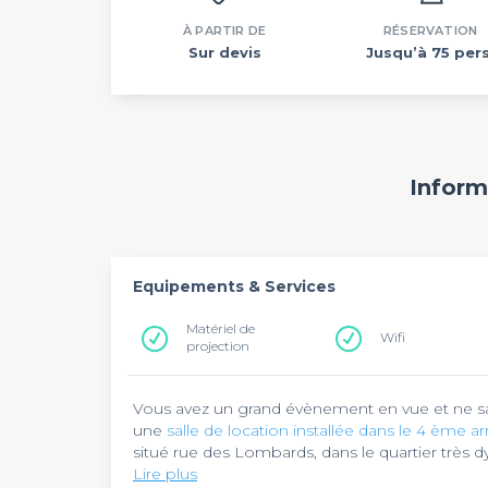
À PARTIR DE
RÉSERVATION
Sur devis
Jusqu’à 75 pers
Inform
Equipements & Services
Matériel de
Wifi
projection
Vous avez un grand évènement en vue et ne sa
une
salle de location installée dans le 4 ème 
situé rue des Lombards, dans le quartier très d
station Châtelet, joignable via la ligne 1 du métr
Lire plus