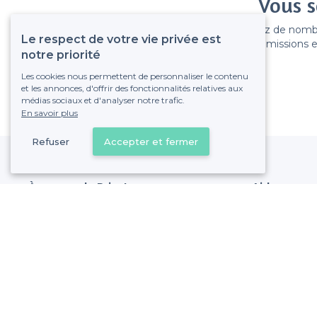
Vous s
Gagnez de nombreu
Le respect de votre vie privée est
Pas de commissions et
notre priorité
Les cookies nous permettent de personnaliser le contenu
et les annonces, d'offrir des fonctionnalités relatives aux
médias sociaux et d'analyser notre trafic.
En savoir plus
Refuser
Accepter et fermer
À propos de Privateaser
Aide
Privateaser Media
Référencer mon
Privateaser en Espagne
Politique de pro
Conditions génér