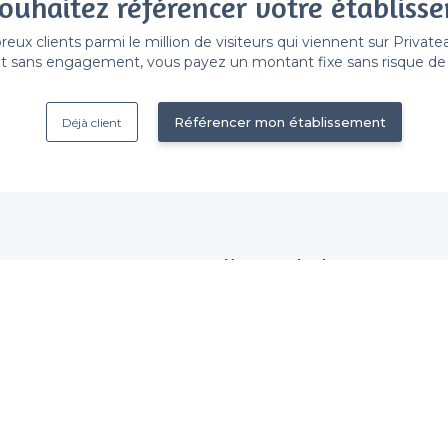
ouhaitez référencer votre établiss
x clients parmi le million de visiteurs qui viennent sur Privat
 sans engagement, vous payez un montant fixe sans risque de vo
Référencer mon établissement
Déjà client
Nous contacter
 établissement
contact@privateaser.com
Nos clients sont satisfaits :
tection des données
4,6/5
ales d'utilisation