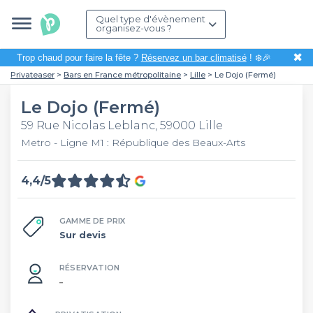
Quel type d'évènement
organisez-vous ?
✖
Trop chaud pour faire la fête ?
Réservez un bar climatisé
! ❄️🎉
Privateaser
Bars en France métropolitaine
Lille
Le Dojo (Fermé)
Le Dojo (Fermé)
59 Rue Nicolas Leblanc, 59000 Lille
Metro - Ligne M1 : République des Beaux-Arts
4,4/5
GAMME DE PRIX
Sur devis
RÉSERVATION
–