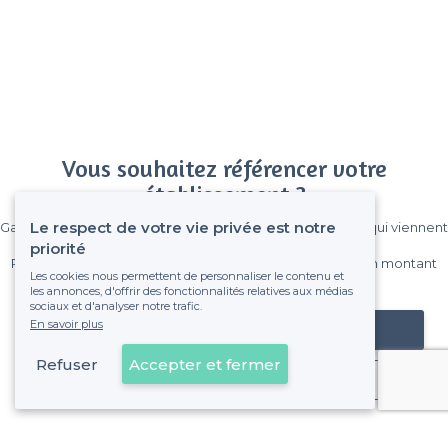
Vous souhaitez référencer votre
établissement ?
Le respect de votre vie privée est notre
Gagnez de nombreux clients parmi le million de visiteurs qui viennent
sur Privateaser chaque mois.
priorité
Pas de commissions et sans engagement, vous payez un montant
Les cookies nous permettent de personnaliser le contenu et
fixe sans risque de voir déraper la facture.
les annonces, d'offrir des fonctionnalités relatives aux médias
sociaux et d'analyser notre trafic.
En savoir plus
Référencer mon établissement
Refuser
Accepter et fermer
Déjà client