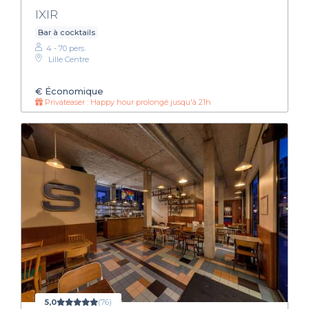
IXIR
Bar à cocktails
4 - 70 pers.
Lille Centre
€
Économique
Privateaser : Happy hour prolongé jusqu'à 21h
5,0
(76)