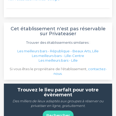
Cet établissement n'est pas réservable
sur Privateaser
Trouver des établissements similaires :
Les meilleurs bars - République - Beaux Arts, Lille
Les meilleurs bars - Lille-Centre
Les meilleurs bars - Lille
Si vous êtes le propriétaire de l'établissement,
contactez-
nous
.
Trouvez le lieu parfait pour votre
évènement
Des milliers de lieux adaptés aux groupes à réserver ou
privatiser en ligne, gratuitement.
Rechercher