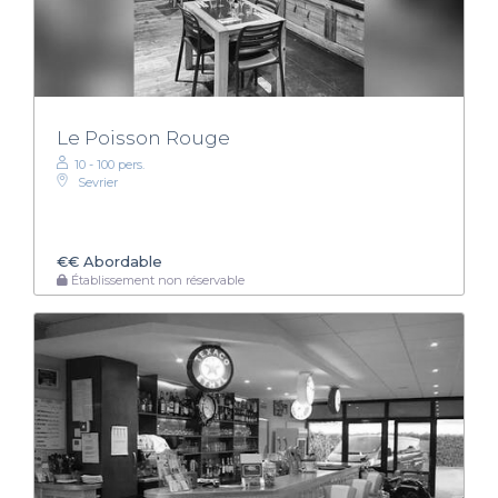
Le Poisson Rouge
10 - 100 pers.
Sevrier
€€
Abordable
Établissement non réservable