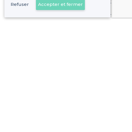
Refuser
Accepter et fermer
Déjà client
À propos de Privateaser
Privateaser Media
Privateaser en Espagne
Aide
Référencer mon établissement
Politique de protection des données
Conditions générales d'utilisation
Nous contacter