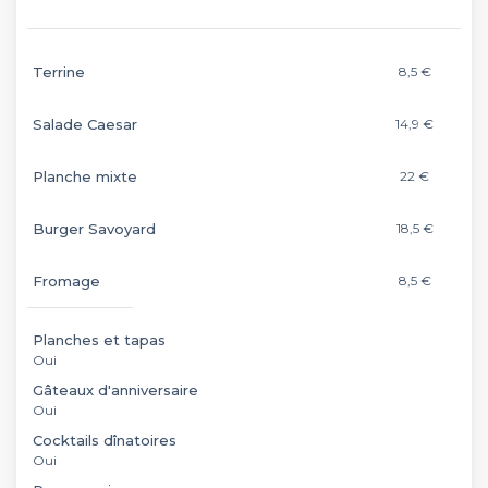
Terrine
8,5 €
Salade Caesar
14,9 €
Planche mixte
22 €
Burger Savoyard
18,5 €
Fromage
8,5 €
Planches et tapas
Oui
Gâteaux d'anniversaire
Oui
Cocktails dînatoires
Oui