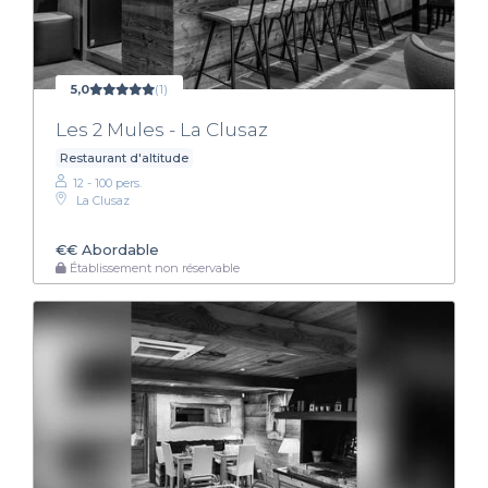
5,0
(1)
Les 2 Mules - La Clusaz
Restaurant d'altitude
12 - 100 pers.
La Clusaz
€€
Abordable
Établissement non réservable