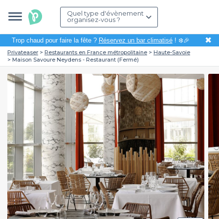
Quel type d'évènement
organisez-vous ?
✖
Trop chaud pour faire la fête ?
Réservez un bar climatisé
! ❄️🎉
Privateaser
Restaurants en France métropolitaine
Haute-Savoie
Maison Savoure Neydens - Restaurant (Fermé)