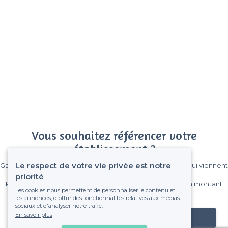
Vous souhaitez référencer votre
établissement ?
Le respect de votre vie privée est notre
Gagnez de nombreux clients parmi le million de visiteurs qui viennent
sur Privateaser chaque mois.
priorité
Pas de commissions et sans engagement, vous payez un montant
Les cookies nous permettent de personnaliser le contenu et
fixe sans risque de voir déraper la facture.
les annonces, d'offrir des fonctionnalités relatives aux médias
sociaux et d'analyser notre trafic.
En savoir plus
Référencer mon établissement