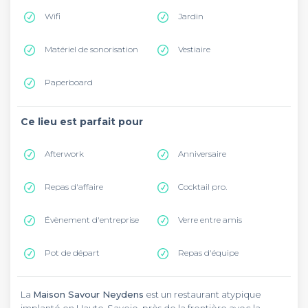
Wifi
Jardin
Matériel de sonorisation
Vestiaire
Paperboard
Ce lieu est parfait pour
Afterwork
Anniversaire
Repas d'affaire
Cocktail pro.
Évènement d'entreprise
Verre entre amis
Pot de départ
Repas d'équipe
La
Maison Savour Neydens
est un restaurant atypique
implanté en Haute-Savoie, près de la frontière avec la