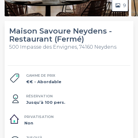
9
Maison Savoure Neydens -
Restaurant (Fermé)
500 Impasse des Envignes, 74160 Neydens
GAMME DE PRIX
€€
- Abordable
RÉSERVATION
Jusqu’à 100 pers.
PRIVATISATION
Non
JUSQU'À