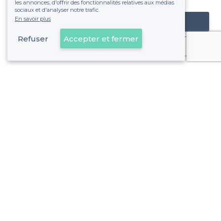
les annonces, d'offrir des fonctionnalités relatives aux médias
sociaux et d'analyser notre trafic.
En savoir plus
Référencer mon établissement
Refuser
Accepter et fermer
Déjà client
À propos de Privateaser
Privateaser Media
Privateaser en Espagne
Aide
Référencer mon établissement
Politique de protection des données