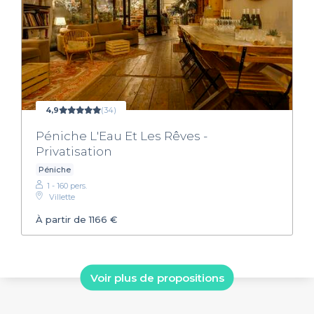
4,9
(34)
Péniche L'Eau Et Les Rêves -
Privatisation
Péniche
1 - 160 pers.
Villette
À partir de 1166 €
Voir plus de propositions