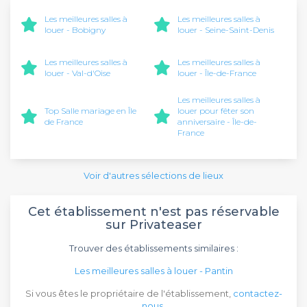
Les meilleures salles à
Les meilleures salles à
louer - Bobigny
louer - Seine-Saint-Denis
Les meilleures salles à
Les meilleures salles à
louer - Val-d'Oise
louer - Île-de-France
Les meilleures salles à
Top Salle mariage en Île
louer pour fêter son
de France
anniversaire - Île-de-
France
Voir d'autres sélections de lieux
Cet établissement n'est pas réservable
sur Privateaser
Trouver des établissements similaires :
Les meilleures salles à louer - Pantin
Si vous êtes le propriétaire de l'établissement,
contactez-
nous
.