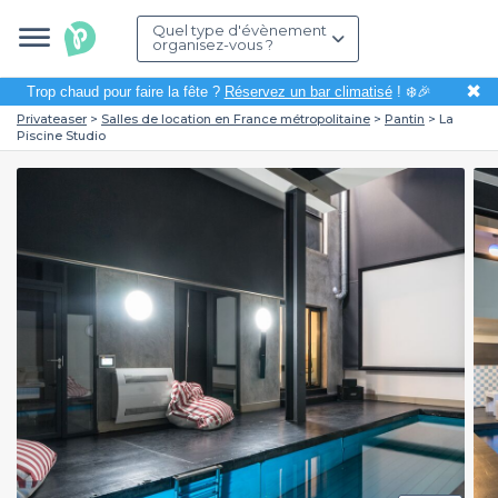
Quel type d'évènement
organisez-vous ?
✖
Trop chaud pour faire la fête ?
Réservez un bar climatisé
! ❄️🎉
Privateaser
Salles de location en France métropolitaine
Pantin
La
Piscine Studio