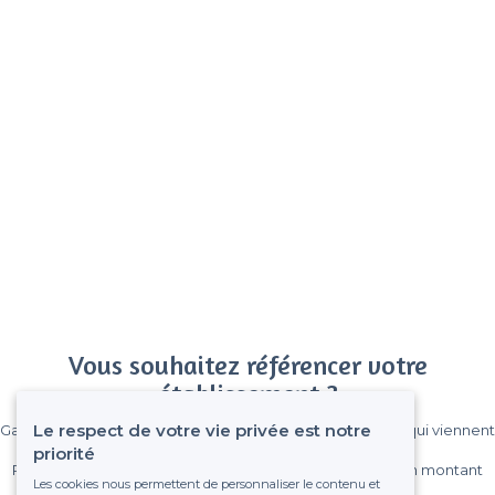
Vous souhaitez référencer votre
établissement ?
Le respect de votre vie privée est notre
Gagnez de nombreux clients parmi le million de visiteurs qui viennent
sur Privateaser chaque mois.
priorité
Pas de commissions et sans engagement, vous payez un montant
Les cookies nous permettent de personnaliser le contenu et
fixe sans risque de voir déraper la facture.