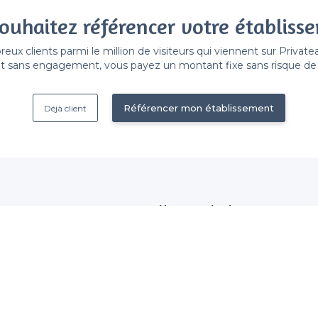
ouhaitez référencer votre établiss
x clients parmi le million de visiteurs qui viennent sur Privat
 sans engagement, vous payez un montant fixe sans risque de vo
Référencer mon établissement
Déjà client
Nous contacter
 établissement
contact@privateaser.com
Nos clients sont satisfaits :
tection des données
4,6/5
ales d'utilisation