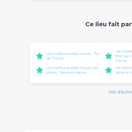
Ce lieu fait pa
Les meille
Les meilleures salles à louer - Île-
fêter son 
de-France
France
Les meilleures salles à louer pas
Les meille
chères - Seine-et-Marne
Seine-et-
Voir d'autre