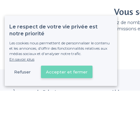
Vous s
Gagnez de nombreu
Le respect de votre vie privée est
Pas de commissions et
notre priorité
Les cookies nous permettent de personnaliser le contenu
et les annonces, d'offrir des fonctionnalités relatives aux
médias sociaux et d'analyser notre trafic.
En savoir plus
Refuser
Accepter et fermer
À propos de Privateaser
Aide
Privateaser Media
Référencer mon
Privateaser en Espagne
Politique de pro
Conditions génér