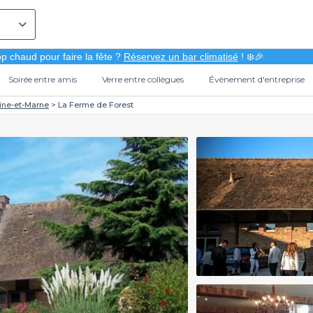
p chaud pour faire la fête ?
Réservez un bar climatisé
! ❄️🎉
Soirée entre amis
Verre entre collègues
Évènement d'entreprise
ine-et-Marne
La Ferme de Forest