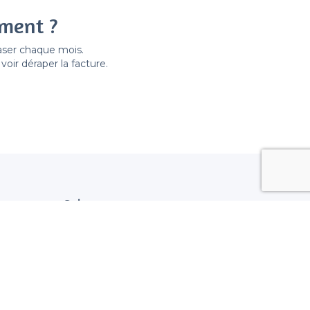
ement ?
easer chaque mois.
ir déraper la facture.
Suivez nous