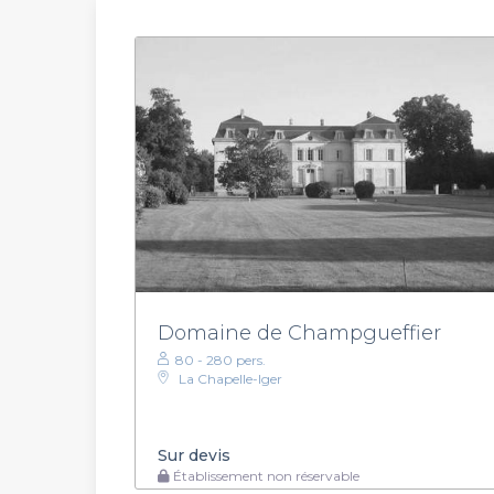
Domaine de Champgueffier
80 - 280 pers.
La Chapelle-Iger
Sur devis
Établissement non réservable