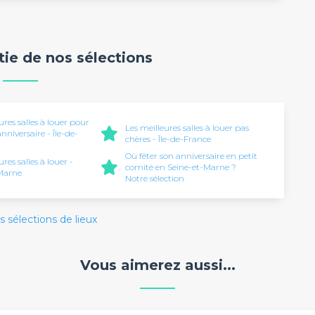
rtie de nos sélections
ures salles à louer pour
Les meilleures salles à louer pas
anniversaire - Île-de-
chères - Île-de-France
Où fêter son anniversaire en petit
ures salles à louer -
comité en Seine-et-Marne ?
Marne
Notre sélection
s sélections de lieux
Vous aimerez aussi...