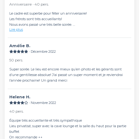
Anniversaire ∙ 40 pers.
Le cadre est superbe pour fêter un anniversaire!
Les frérots sont très accueillants!
Nous avons passé une très belle soirée.
Lire plus
Merci!
Amélie B.
∙ Décembre 2022
50 pers.
Super soirée. Le lieu est encore mieux qu’en photo et les gérants sont
d’une gentillesse absolue! J’ai passé un super moment et je reviendrai
l’année prochaine! Un grand merci
Helene H.
∙ Novembre 2022
40 pers.
Équipe très accueillante et très sympathique
Lieu privatisé, super avec la cave lounge et la salle du haut pour la partie
buffet
On recommande ++