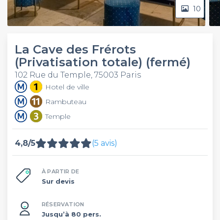
10
La Cave des Frérots
(Privatisation totale) (fermé)
102 Rue du Temple, 75003 Paris
Hotel de ville
Rambuteau
Temple
4,8/5
(5 avis)
À PARTIR DE
Sur devis
RÉSERVATION
Jusqu’à 80 pers.