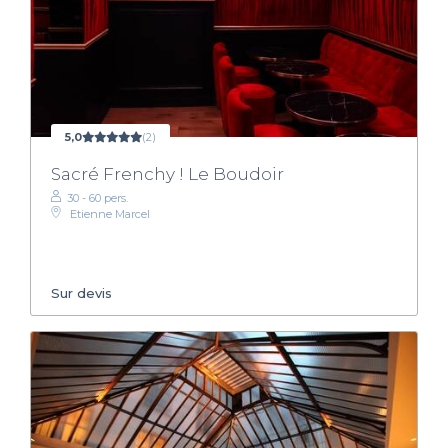
5,0
(2)
Sacré Frenchy ! Le Boudoir
30 - 60 pers.
Etienne Marcel
Sur devis