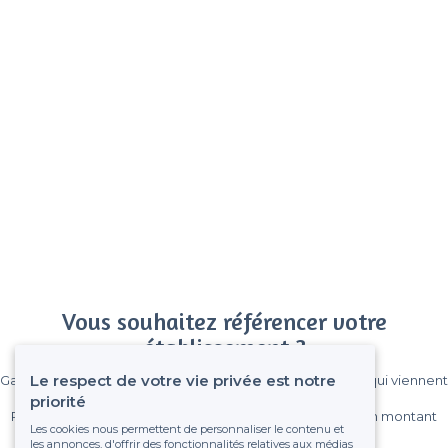
Vous souhaitez référencer votre
établissement ?
Le respect de votre vie privée est notre
Gagnez de nombreux clients parmi le million de visiteurs qui viennent
sur Privateaser chaque mois.
priorité
Pas de commissions et sans engagement, vous payez un montant
Les cookies nous permettent de personnaliser le contenu et
fixe sans risque de voir déraper la facture.
les annonces, d'offrir des fonctionnalités relatives aux médias