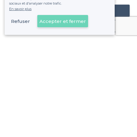
sociaux et d'analyser notre trafic.
En savoir plus
Référencer mon établissement
Refuser
Accepter et fermer
Déjà client
À propos de Privateaser
Privateaser Media
Privateaser en Espagne
Aide
Référencer mon établissement
Politique de protection des données
Conditions générales d'utilisation