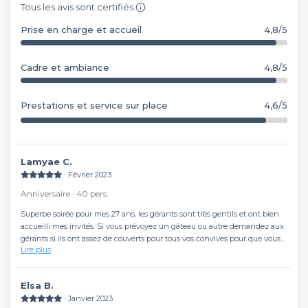
Tous les avis sont certifiés.
Prise en charge et accueil
4,8/5
Cadre et ambiance
4,8/5
Prestations et service sur place
4,6/5
Lamyae C.
∙ Février 2023
Anniversaire ∙ 40 pers.
Superbe soirée pour mes 27 ans, les gérants sont très gentils et ont bien
accueilli mes invités. Si vous prévoyez un gâteau ou autre demandez aux
gérants si ils ont assez de couverts pour tous vos convives pour que vous
Lire plus
puissiez en prévoir au cas ou.
Je recommande La Cave des Frérots pour vos événements.
Elsa B.
∙ Janvier 2023