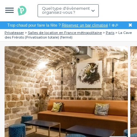
Quel type d'évènement
organisez-vous ?
✖
Trop chaud pour faire la fête ?
Réservez un bar climatisé
! ❄️🎉
Privateaser
Salles de location en France métropolitaine
Paris
La Cave
des Frérots (Privatisation totale) (fermé)