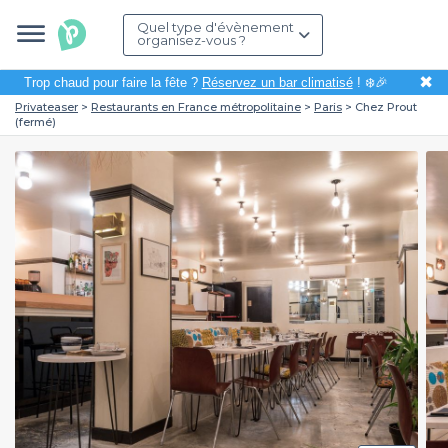
Quel type d'évènement
organisez-vous ?
✖
Trop chaud pour faire la fête ?
Réservez un bar climatisé
! ❄️🎉
Privateaser
Restaurants en France métropolitaine
Paris
Chez Prout
(fermé)