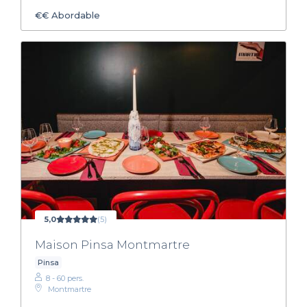
€€
Abordable
5,0
(5)
Maison Pinsa Montmartre
Pinsa
8 - 60 pers.
Montmartre