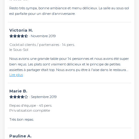
Resto très sympa, bonne ambiance et menu délicieux. La salle au sous-sol
est parfaite pour un dîner d’anniversaire.
victoria H.
∙ Novembre 2019
Cocktail clients / partenaires ∙ 14 pers.
le Sous-Sol
Nous avions une grande table pour 14 personnes et nous avons été super
bien reçus. Les plats sont vraiment délicieux et le principe de petites
assiettes à partager était top. Nous avons pu être à l'aise dans le restaurant
Lire plus
et le service était de super qualité. Très bon endroit pour passer une soirée
en entreprise.
Marie B.
∙ Septembre 2019
Repas d'équipe ∙ 45 pers.
Privatisation complète
Très bon repas.
Pauline A.