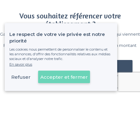
Vous souhaitez référencer votre
établissement ?
Le respect de votre vie privée est notre
Gagnez de nombreux clients parmi le million de visiteurs qui viennent
sur Privateaser chaque mois.
priorité
Pas de commissions et sans engagement, vous payez un montant
Les cookies nous permettent de personnaliser le contenu et
fixe sans risque de voir déraper la facture.
les annonces, d'offrir des fonctionnalités relatives aux médias
sociaux et d'analyser notre trafic.
En savoir plus
Référencer mon établissement
Refuser
Accepter et fermer
Déjà client
À propos de Privateaser
Privateaser Media