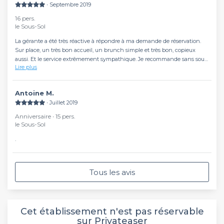
∙ Septembre 2019
16 pers.
le Sous-Sol
La gérante a été très réactive à répondre à ma demande de réservation.
Sur place, un très bon accueil, un brunch simple et très bon, copieux
aussi. Et le service extrêmement sympathique. Je recommande sans souci
Lire plus
cet établissement.
Antoine M.
∙ Juillet 2019
Anniversaire ∙ 15 pers.
le Sous-Sol
.
Tous les avis
Cet établissement n'est pas réservable
sur Privateaser