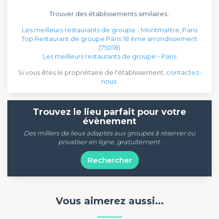
Trouver des établissements similaires :
Les meilleurs restaurants de groupe - Montmartre, Paris
Top Restaurant de groupe Paris 18 ème arrondissement
(75018)
Les meilleurs restaurants de groupe - Paris
Si vous êtes le propriétaire de l'établissement,
contactez-
nous
.
Trouvez le lieu parfait pour votre
évènement
Des milliers de lieux adaptés aux groupes à réserver ou
privatiser en ligne, gratuitement.
Rechercher
Vous aimerez aussi...