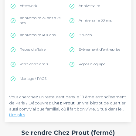
Afterwork
Anniversaire
Anniversaire 20 ans à 25
Anniversaire 30 ans
ans
Anniversaire 40+ ans
Brunch
Repas d'affaire
Évènement d'entreprise
Verre entre amis
Repas d'équipe
Mariage / PACS
Vous cherchez un restaurant dans le 18 ème arrondissement
de Paris ? Découvrez
Chez Prout
, un vrai bistrot de quartier,
aussi convivial que familial, où il fait bon vivre. Situé dans le
Lire plus
quartier de Montmartre, très touristique notamment avec le
Sacré Cœur et ses multiples marches, vous accéderez
Chez Prout
est un restaurant à l’ambiance animée qui vous
facilement au restaurant. Si vous prenez le métro, la ligne 2
sert des plats frais dans un cadre très sympathique. Que vous
Se rendre Chez Prout (fermé)
vous amènera jusqu’à la station Anvers, la 4 jusqu’à Château
soyez en famille, entre amis ou entre collègues, vous