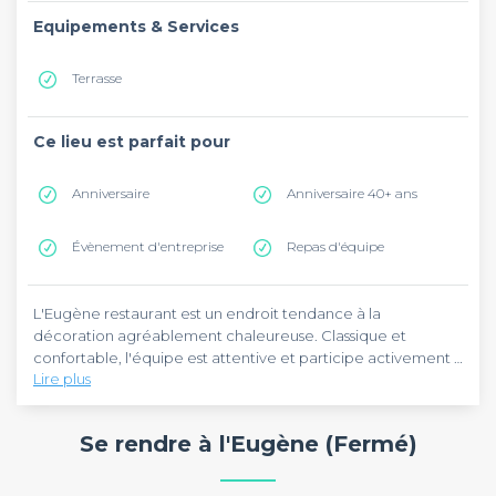
Equipements & Services
Terrasse
Ce lieu est parfait pour
Anniversaire
Anniversaire 40+ ans
Évènement d'entreprise
Repas d'équipe
L'Eugène restaurant est un endroit tendance à la
décoration agréablement chaleureuse. Classique et
confortable, l'équipe est attentive et participe activement à
Lire plus
la satisfaction de la clientèle, convenablement installée dans
des fauteuil, en servant des mets savoureux et bien
présentés.
Se rendre à l'Eugène (Fermé)