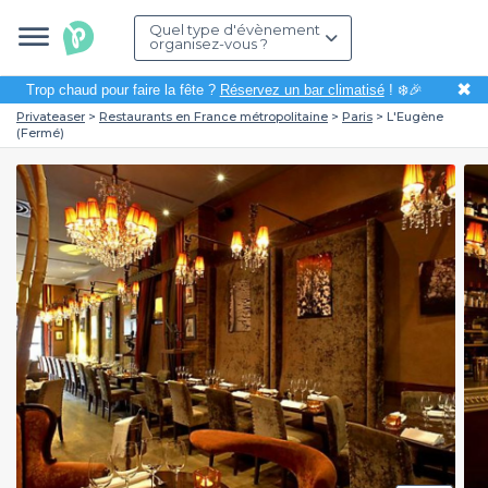
Quel type d'évènement
organisez-vous ?
✖
Trop chaud pour faire la fête ?
Réservez un bar climatisé
! ❄️🎉
Privateaser
Restaurants en France métropolitaine
Paris
L'Eugène
(Fermé)