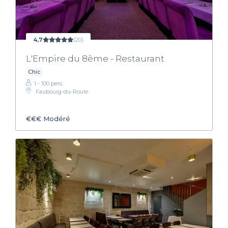
4,7
(20)
L'Empire du 8ème - Restaurant
Chic
1 - 100 pers.
Faubourg-du-Roule
€€€
Modéré