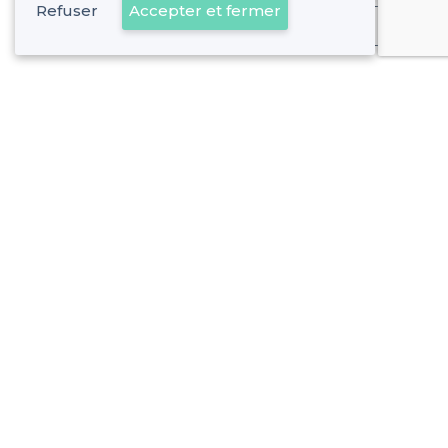
Refuser
Accepter et fermer
Déjà client
À propos de Privateaser
Privateaser Media
Privateaser en Espagne
Aide
Référencer mon établissement
Politique de protection des données
Conditions générales d'utilisation
Nous contacter