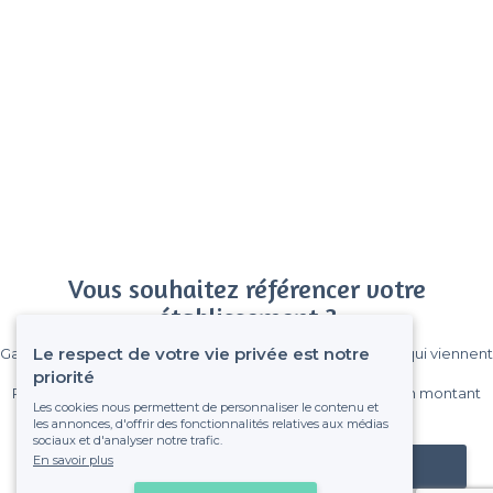
Vous souhaitez référencer votre
établissement ?
Le respect de votre vie privée est notre
Gagnez de nombreux clients parmi le million de visiteurs qui viennent
sur Privateaser chaque mois.
priorité
Pas de commissions et sans engagement, vous payez un montant
Les cookies nous permettent de personnaliser le contenu et
fixe sans risque de voir déraper la facture.
les annonces, d'offrir des fonctionnalités relatives aux médias
sociaux et d'analyser notre trafic.
En savoir plus
Référencer mon établissement