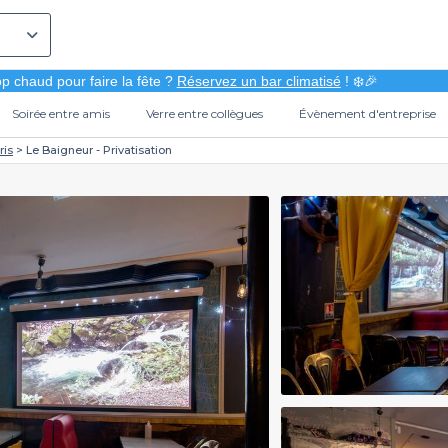
p chaud pour faire la fête ?
Réservez un bar climatisé
! ❄️🎉
Soirée entre amis
Verre entre collègues
Évènement d'entreprise
ris
Le Baigneur - Privatisation