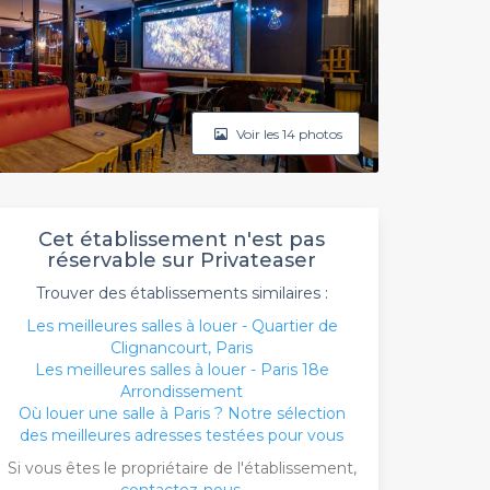
Voir les 14 photos
Cet établissement n'est pas
réservable sur Privateaser
Trouver des établissements similaires :
Les meilleures salles à louer - Quartier de
Clignancourt, Paris
Les meilleures salles à louer - Paris 18e
Arrondissement
Où louer une salle à Paris ? Notre sélection
des meilleures adresses testées pour vous
Si vous êtes le propriétaire de l'établissement,