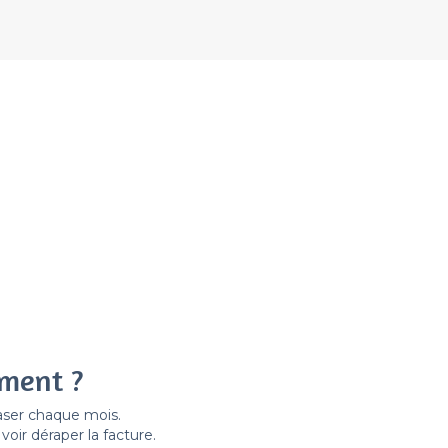
ement ?
easer chaque mois.
ir déraper la facture.