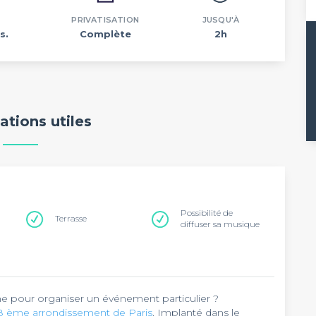
PRIVATISATION
JUSQU'À
s.
Complète
2h
ations utiles
Possibilité de
Terrasse
diffuser sa musique
ne pour organiser un événement particulier ?
 18 ème arrondissement de Paris
. Implanté dans le