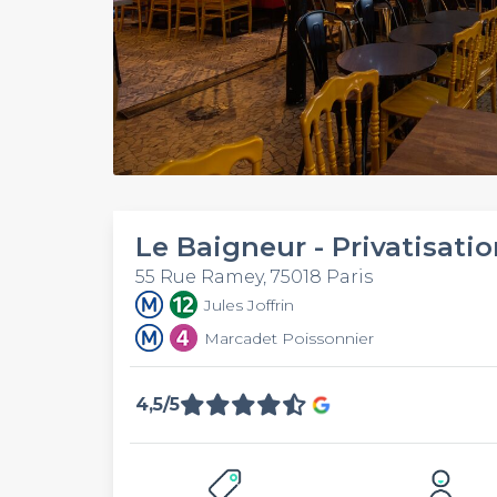
Le Baigneur - Privatisati
55 Rue Ramey, 75018 Paris
Jules Joffrin
Marcadet Poissonnier
4,5/5