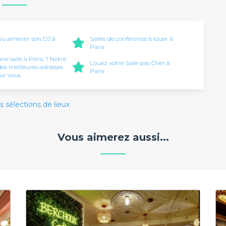
 où amener son DJ à
Salles de conférence à louer à
Paris
ne salle à Paris ? Notre
Louez votre Salle pas Cher à
des meilleures adresses
Paris
our vous
s sélections de lieux
Vous aimerez aussi...