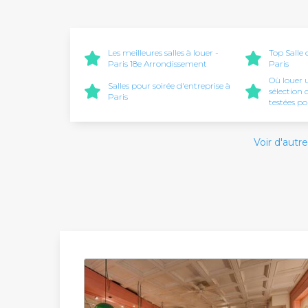
Les meilleures salles à louer -
Top Salle
Paris 18e Arrondissement
Paris
Où louer u
Salles pour soirée d'entreprise à
sélection 
Paris
testées p
Voir d'autre