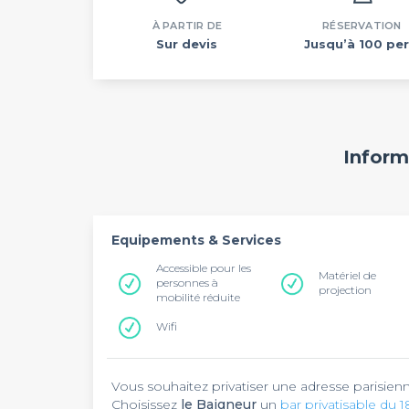
À PARTIR DE
RÉSERVATION
Sur devis
Jusqu’à 100 per
Inform
Equipements & Services
Accessible pour les
Matériel de
personnes à
projection
mobilité réduite
Wifi
Vous souhaitez privatiser une adresse parisien
Choisissez
le Baigneur
un
bar privatisable du