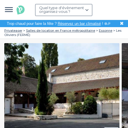
Quel type d'évènement
organisez-vous ?
✖
Trop chaud pour faire la fête ?
Réservez un bar climatisé
! ❄️🎉
Privateaser
Salles de location en France métropolitaine
Essonne
Les
Oliviers (FERMÉ)