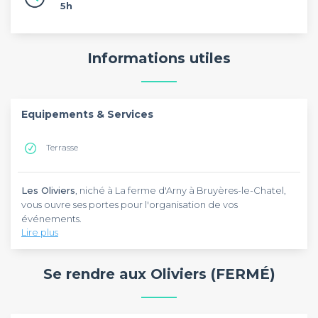
5h
Informations utiles
Equipements & Services
Terrasse
Les Oliviers
, niché à La ferme d'Arny à Bruyères-le-Chatel,
vous ouvre ses portes pour l'organisation de vos
événements.
Lire plus
Les Oliviers est une ancienne ferme rénovée au cadre
original et chaleureux. La bâtisse est en effet composée de
Se rendre aux Oliviers (FERMÉ)
pierres et de charpentes apparentes. L'établissement
possède une terrasse extérieure qui est en partie couverte.
La surface privatisable s'étend sur 280 m², peut accueillir 250
Les Oliviers vous intéresse ? N'hésitez pas à privatiser ce lieu
personnes en format assis comme en format cocktail. Vous
pour votre événement !