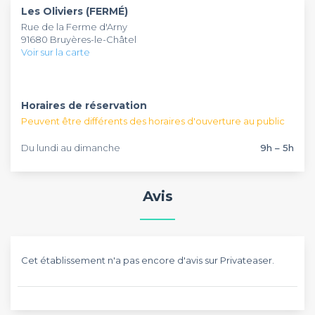
Les Oliviers (FERMÉ)
pouvez louer uniquement la salle à partir de 2 800€ TTC. Le
Rue de la Ferme d'Arny
choix du traiteur est libre, l'établissement dispose
91680 Bruyères-le-Châtel
également d'une cuisine si besoin est.
Voir sur la carte
Horaires de réservation
Peuvent être différents des horaires d'ouverture au public
Du lundi au dimanche
9h – 5h
Avis
Cet établissement n'a pas encore d'avis sur Privateaser.