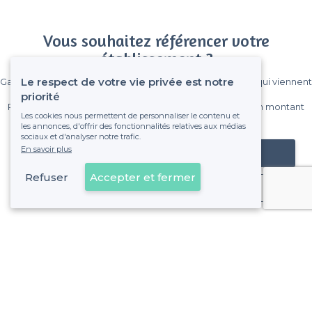
Vous souhaitez référencer votre
établissement ?
Le respect de votre vie privée est notre
Gagnez de nombreux clients parmi le million de visiteurs qui viennent
sur Privateaser chaque mois.
priorité
Pas de commissions et sans engagement, vous payez un montant
Les cookies nous permettent de personnaliser le contenu et
fixe sans risque de voir déraper la facture.
les annonces, d'offrir des fonctionnalités relatives aux médias
sociaux et d'analyser notre trafic.
En savoir plus
Référencer mon établissement
Refuser
Accepter et fermer
Déjà client
À propos de Privateaser
Privateaser Media