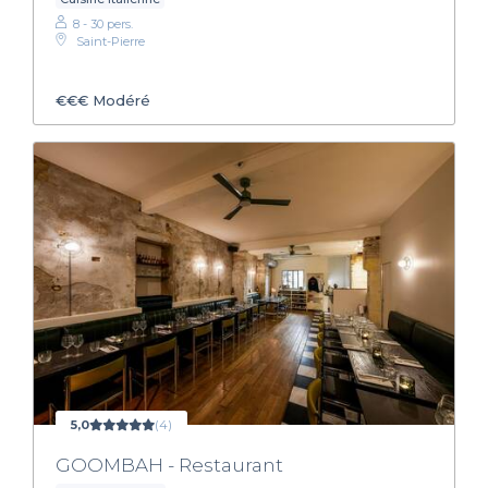
8 - 30 pers.
Saint-Pierre
€€€
Modéré
5,0
(4)
GOOMBAH - Restaurant