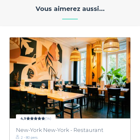
Vous aimerez aussi...
4,9
(14)
New-York New-York - Restaurant
2 - 80 pers.