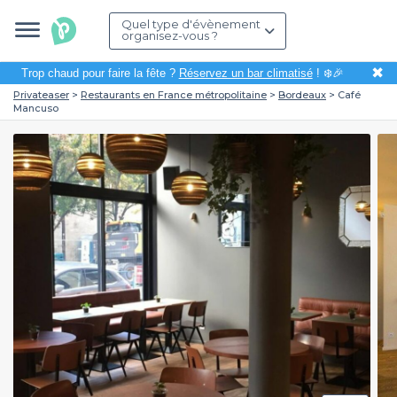
Quel type d'évènement
organisez-vous ?
✖
Trop chaud pour faire la fête ?
Réservez un bar climatisé
! ❄️🎉
Privateaser
Restaurants en France métropolitaine
Bordeaux
Café
Mancuso