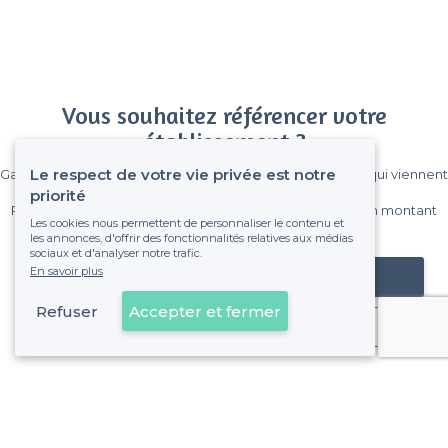
Vous souhaitez référencer votre
établissement ?
Le respect de votre vie privée est notre
Gagnez de nombreux clients parmi le million de visiteurs qui viennent
sur Privateaser chaque mois.
priorité
Pas de commissions et sans engagement, vous payez un montant
Les cookies nous permettent de personnaliser le contenu et
fixe sans risque de voir déraper la facture.
les annonces, d'offrir des fonctionnalités relatives aux médias
sociaux et d'analyser notre trafic.
En savoir plus
Référencer mon établissement
Refuser
Accepter et fermer
Déjà client