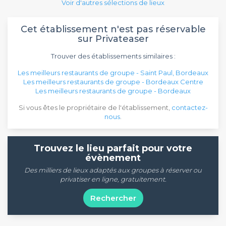
Voir d'autres sélections de lieux
Cet établissement n'est pas réservable
sur Privateaser
Trouver des établissements similaires :
Les meilleurs restaurants de groupe - Saint Paul, Bordeaux
Les meilleurs restaurants de groupe - Bordeaux Centre
Les meilleurs restaurants de groupe - Bordeaux
Si vous êtes le propriétaire de l'établissement,
contactez-
nous
.
Trouvez le lieu parfait pour votre
évènement
Des milliers de lieux adaptés aux groupes à réserver ou
privatiser en ligne, gratuitement.
Rechercher