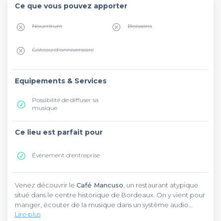
Ce que vous pouvez apporter
Nourriture
Boissons
Gâteau d'anniversaire
Equipements & Services
Possibilité de diffuser sa
musique
Ce lieu est parfait pour
Évènement d'entreprise
Venez découvrir le
Café Mancuso
, un restaurant atypique
situé dans le centre historique de Bordeaux. On y vient pour
manger, écouter de la musique dans un système audio
Lire plus
pointu et vintage, avec la possibilité de danser. De bons